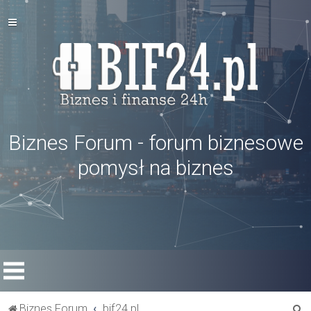
Biznes Forum - forum biznesowe
pomysł na biznes
S
Biznes Forum
bif24.pl