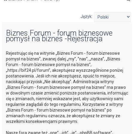
z
u
Język:
k
Biznes Forum - forum biznesowe
a
pomysł na biznes -Rejestracja
j
Rejestrując się na witrynie „Biznes Forum - forum biznesowe
pomysł na biznes”, zwanej dalej „my”, ”nas”, „nasza”, „Biznes
Forum - forum biznesowe pomysł na biznes”,
„https://bif24.pl/forum”, akceptujesz wyszczególnione poniżej
postanowienia. Jeśli ich nie akceptujesz, opuść to miejsce,
naciskając przycisk „Nie akceptuję”. Administracja witryny
„Biznes Forum - forum biznesowe pomysł na biznes” ma prawo
w dowolnym czasie zmienić poniższe postanowienia, informując
cię o zmianach, niemniej wskazane jest, aby użytkownicy sami
regularnie zaglądali do tego regulaminu. Korzystanie z witryny
„Biznes Forum - forum biznesowe pomysł na biznes” po
zmianach regulaminu oznacza, że akceptujesz te zmiany ze
wszelkimi konsekwencjami prawnymi.
Nasze fora zwane też „one”, „ich”, „je”, „phpBB software”,