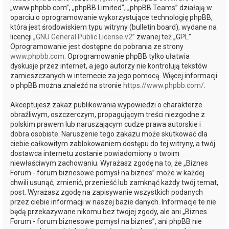
„www.phpbb.com”, „phpBB Limited”, „phpBB Teams” działają w
oparciu o oprogramowanie wykorzystujące technologię phpBB,
która jest środowiskiem typu witryny (bulletin board), wydane na
licencji „
GNU General Public License v2
” zwanej też „GPL”.
Oprogramowanie jest dostępne do pobrania ze strony
www.phpbb.com
. Oprogramowanie phpBB tylko ułatwia
dyskusje przez internet, a jego autorzy nie kontrolują tekstów
zamieszczanych w internecie za jego pomocą. Więcej informacji
o phpBB można znaleźć na stronie
https://www.phpbb.com/
.
Akceptujesz zakaz publikowania wypowiedzi o charakterze
obraźliwym, oszczerczym, propagującym treści niezgodne z
polskim prawem lub naruszającym cudze prawa autorskie i
dobra osobiste. Naruszenie tego zakazu może skutkować dla
ciebie całkowitym zablokowaniem dostępu do tej witryny, a twój
dostawca internetu zostanie powiadomiony o twoim
niewłaściwym zachowaniu. Wyrażasz zgodę na to, że „Biznes
Forum - forum biznesowe pomysł na biznes” może w każdej
chwili usunąć, zmienić, przenieść lub zamknąć każdy twój temat,
post. Wyrażasz zgodę na zapisywanie wszystkich podanych
przez ciebie informacji w naszej bazie danych. Informacje te nie
będą przekazywane nikomu bez twojej zgody, ale ani „Biznes
Forum - forum biznesowe pomysł na biznes”, ani phpBB nie