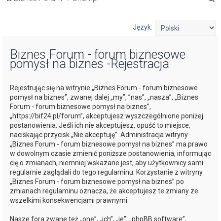
z
u
Język:
k
Biznes Forum - forum biznesowe
a
pomysł na biznes -Rejestracja
j
Rejestrując się na witrynie „Biznes Forum - forum biznesowe
pomysł na biznes”, zwanej dalej „my”, ”nas”, „nasza”, „Biznes
Forum - forum biznesowe pomysł na biznes”,
„https://bif24.pl/forum”, akceptujesz wyszczególnione poniżej
postanowienia. Jeśli ich nie akceptujesz, opuść to miejsce,
naciskając przycisk „Nie akceptuję”. Administracja witryny
„Biznes Forum - forum biznesowe pomysł na biznes” ma prawo
w dowolnym czasie zmienić poniższe postanowienia, informując
cię o zmianach, niemniej wskazane jest, aby użytkownicy sami
regularnie zaglądali do tego regulaminu. Korzystanie z witryny
„Biznes Forum - forum biznesowe pomysł na biznes” po
zmianach regulaminu oznacza, że akceptujesz te zmiany ze
wszelkimi konsekwencjami prawnymi.
Nasze fora zwane też „one”, „ich”, „je”, „phpBB software”,