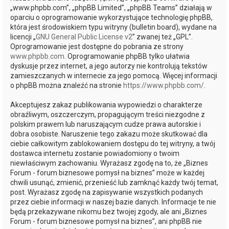
„www.phpbb.com”, „phpBB Limited”, „phpBB Teams” działają w
oparciu o oprogramowanie wykorzystujące technologię phpBB,
która jest środowiskiem typu witryny (bulletin board), wydane na
licencji „
GNU General Public License v2
” zwanej też „GPL”.
Oprogramowanie jest dostępne do pobrania ze strony
www.phpbb.com
. Oprogramowanie phpBB tylko ułatwia
dyskusje przez internet, a jego autorzy nie kontrolują tekstów
zamieszczanych w internecie za jego pomocą. Więcej informacji
o phpBB można znaleźć na stronie
https://www.phpbb.com/
.
Akceptujesz zakaz publikowania wypowiedzi o charakterze
obraźliwym, oszczerczym, propagującym treści niezgodne z
polskim prawem lub naruszającym cudze prawa autorskie i
dobra osobiste. Naruszenie tego zakazu może skutkować dla
ciebie całkowitym zablokowaniem dostępu do tej witryny, a twój
dostawca internetu zostanie powiadomiony o twoim
niewłaściwym zachowaniu. Wyrażasz zgodę na to, że „Biznes
Forum - forum biznesowe pomysł na biznes” może w każdej
chwili usunąć, zmienić, przenieść lub zamknąć każdy twój temat,
post. Wyrażasz zgodę na zapisywanie wszystkich podanych
przez ciebie informacji w naszej bazie danych. Informacje te nie
będą przekazywane nikomu bez twojej zgody, ale ani „Biznes
Forum - forum biznesowe pomysł na biznes”, ani phpBB nie