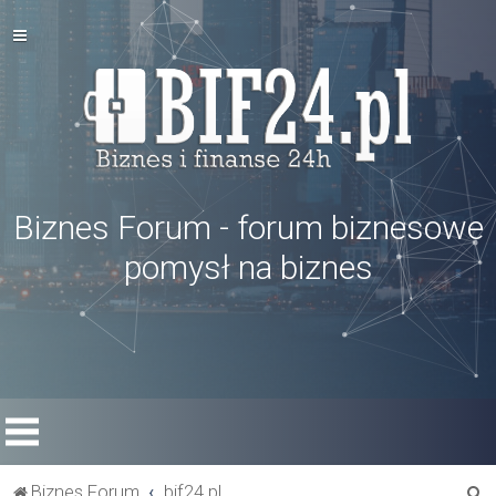
Biznes Forum - forum biznesowe
pomysł na biznes
S
Biznes Forum
bif24.pl