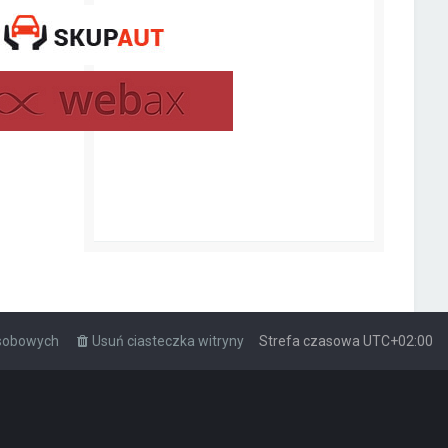
osobowych
Usuń ciasteczka witryny
Strefa czasowa
UTC+02:00