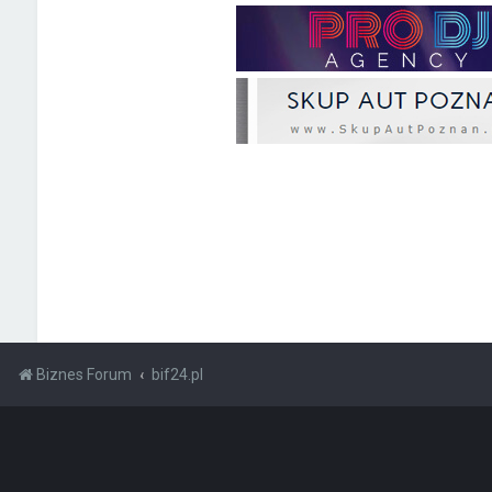
Biznes Forum
bif24.pl