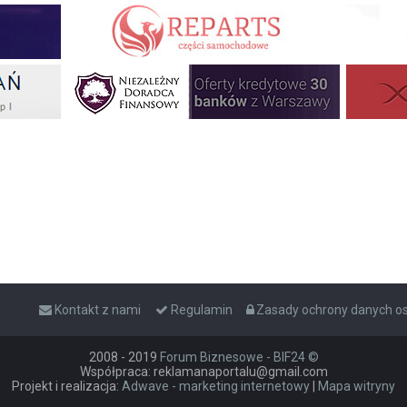
Kontakt z nami
Regulamin
Zasady ochrony danych 
2008 - 2019
Forum Biznesowe - BIF24 ©
Współpraca: reklamanaportalu@gmail.com
Projekt i realizacja:
Adwave - marketing internetowy
|
Mapa witryny