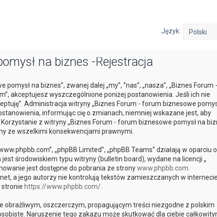
Język:
omysł na biznes -Rejestracja
e pomysł na biznes”, zwanej dalej „my”, ”nas”, „nasza”, „Biznes Forum 
m”, akceptujesz wyszczególnione poniżej postanowienia. Jeśli ich nie
kceptuję”. Administracja witryny „Biznes Forum - forum biznesowe pomys
tanowienia, informując cię o zmianach, niemniej wskazane jest, aby
. Korzystanie z witryny „Biznes Forum - forum biznesowe pomysł na biz
any ze wszelkimi konsekwencjami prawnymi.
, „www.phpbb.com”, „phpBB Limited”, „phpBB Teams” działają w oparciu o
st środowiskiem typu witryny (bulletin board), wydane na licencji „
mowanie jest dostępne do pobrania ze strony
www.phpbb.com
.
et, a jego autorzy nie kontrolują tekstów zamieszczanych w interneci
 stronie
https://www.phpbb.com/
.
e obraźliwym, oszczerczym, propagującym treści niezgodne z polskim
sobiste. Naruszenie tego zakazu może skutkować dla ciebie całkowit