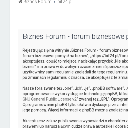
Biznes Forum
bif24.pl
Biznes Forum - forum biznesowe p
Rejestrując się na witrynie „Biznes Forum - forum biznesow
forum biznesowe pomysł na biznes”, „https://bif24.pl/foru
akceptujesz, opuść to miejsce, naciskając przycisk „Nie a
biznes” ma prawo w dowolnym czasie zmienić poniższe pos
użytkownicy sami regularnie zaglądali do tego regulaminu
po zmianach regulaminu oznacza, że akceptujesz te zmi
Nasze fora zwane też „one”, „ich”, „je”, „phpBB software”
oprogramowanie wykorzystujące technologię phpBB, która je
GNU General Public License v2
” zwanej też „GPL”. Oprogra
Oprogramowanie phpBB tylko ułatwia dyskusje przez intern
jego pomocą. Więcej informacji o phpBB można znaleźć na
Akceptujesz zakaz publikowania wypowiedzi o charakterz
prawem lub naruszającym cudze prawa autorskie i dobra o