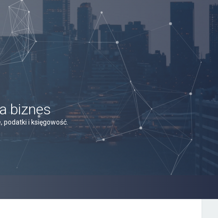
a biznes
 podatki i księgowość.