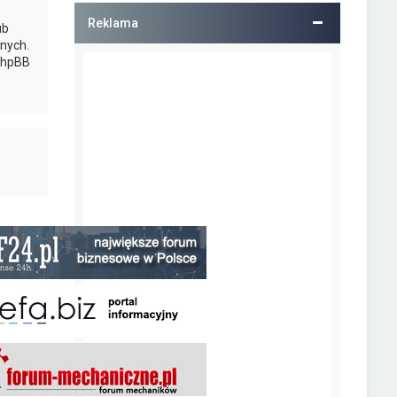
Reklama
ub
nych.
 phpBB