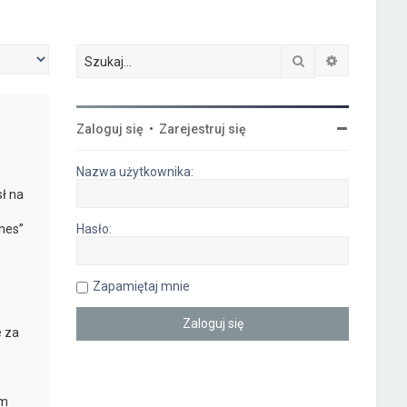
Szukaj
Wyszukiwa
Zaloguj się
•
Zarejestruj się
-
Nazwa użytkownika:
ł na
nes”
Hasło:
Zapamiętaj mnie
e za
ym