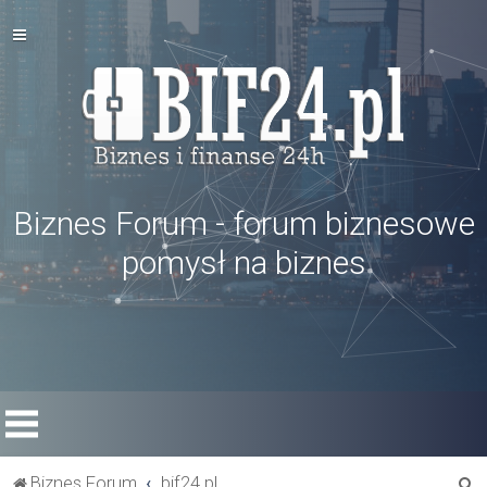
Biznes Forum - forum biznesowe
pomysł na biznes
S
Biznes Forum
bif24.pl