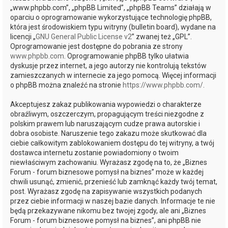
„www.phpbb.com”, „phpBB Limited”, „phpBB Teams” działają w
oparciu o oprogramowanie wykorzystujące technologię phpBB,
która jest środowiskiem typu witryny (bulletin board), wydane na
licencji „
GNU General Public License v2
” zwanej też „GPL”.
Oprogramowanie jest dostępne do pobrania ze strony
www.phpbb.com
. Oprogramowanie phpBB tylko ułatwia
dyskusje przez internet, a jego autorzy nie kontrolują tekstów
zamieszczanych w internecie za jego pomocą. Więcej informacji
o phpBB można znaleźć na stronie
https://www.phpbb.com/
.
Akceptujesz zakaz publikowania wypowiedzi o charakterze
obraźliwym, oszczerczym, propagującym treści niezgodne z
polskim prawem lub naruszającym cudze prawa autorskie i
dobra osobiste. Naruszenie tego zakazu może skutkować dla
ciebie całkowitym zablokowaniem dostępu do tej witryny, a twój
dostawca internetu zostanie powiadomiony o twoim
niewłaściwym zachowaniu. Wyrażasz zgodę na to, że „Biznes
Forum - forum biznesowe pomysł na biznes” może w każdej
chwili usunąć, zmienić, przenieść lub zamknąć każdy twój temat,
post. Wyrażasz zgodę na zapisywanie wszystkich podanych
przez ciebie informacji w naszej bazie danych. Informacje te nie
będą przekazywane nikomu bez twojej zgody, ale ani „Biznes
Forum - forum biznesowe pomysł na biznes”, ani phpBB nie