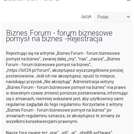
z
u
Język:
k
Biznes Forum - forum biznesowe
a
pomysł na biznes -Rejestracja
j
Rejestrując się na witrynie „Biznes Forum - forum biznesowe
pomysł na biznes”, zwanej dalej „my”, ”nas”, „nasza”, „Biznes
Forum - forum biznesowe pomysł na biznes”,
„https://bif24.pl/forum”, akceptujesz wyszczególnione poniżej
postanowienia. Jeśli ich nie akceptujesz, opuść to miejsce,
naciskając przycisk „Nie akceptuję”. Administracja witryny
„Biznes Forum - forum biznesowe pomysł na biznes” ma prawo
w dowolnym czasie zmienić poniższe postanowienia, informując
cię o zmianach, niemniej wskazane jest, aby użytkownicy sami
regularnie zaglądali do tego regulaminu. Korzystanie z witryny
„Biznes Forum - forum biznesowe pomysł na biznes” po
zmianach regulaminu oznacza, że akceptujesz te zmiany ze
wszelkimi konsekwencjami prawnymi.
Nasze fora zwane też „one”, „ich”, „je”, „phpBB software”,