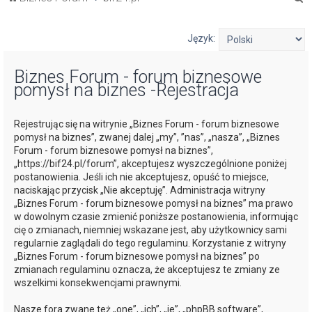
z
u
Język:
k
Biznes Forum - forum biznesowe
a
pomysł na biznes -Rejestracja
j
Rejestrując się na witrynie „Biznes Forum - forum biznesowe
pomysł na biznes”, zwanej dalej „my”, ”nas”, „nasza”, „Biznes
Forum - forum biznesowe pomysł na biznes”,
„https://bif24.pl/forum”, akceptujesz wyszczególnione poniżej
postanowienia. Jeśli ich nie akceptujesz, opuść to miejsce,
naciskając przycisk „Nie akceptuję”. Administracja witryny
„Biznes Forum - forum biznesowe pomysł na biznes” ma prawo
w dowolnym czasie zmienić poniższe postanowienia, informując
cię o zmianach, niemniej wskazane jest, aby użytkownicy sami
regularnie zaglądali do tego regulaminu. Korzystanie z witryny
„Biznes Forum - forum biznesowe pomysł na biznes” po
zmianach regulaminu oznacza, że akceptujesz te zmiany ze
wszelkimi konsekwencjami prawnymi.
Nasze fora zwane też „one”, „ich”, „je”, „phpBB software”,