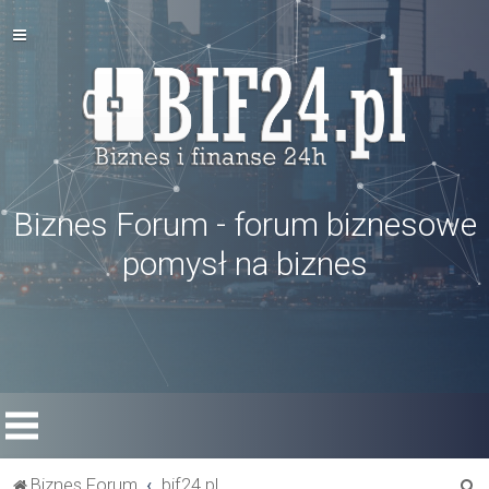
Biznes Forum - forum biznesowe
pomysł na biznes
S
Biznes Forum
bif24.pl