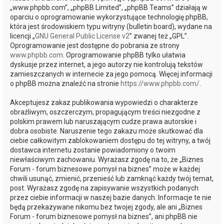
„www.phpbb.com”, „phpBB Limited”, „phpBB Teams” działają w
oparciu o oprogramowanie wykorzystujące technologię phpBB,
która jest środowiskiem typu witryny (bulletin board), wydane na
licencji „
GNU General Public License v2
” zwanej też „GPL”.
Oprogramowanie jest dostępne do pobrania ze strony
www.phpbb.com
. Oprogramowanie phpBB tylko ułatwia
dyskusje przez internet, a jego autorzy nie kontrolują tekstów
zamieszczanych w internecie za jego pomocą. Więcej informacji
o phpBB można znaleźć na stronie
https://www.phpbb.com/
.
Akceptujesz zakaz publikowania wypowiedzi o charakterze
obraźliwym, oszczerczym, propagującym treści niezgodne z
polskim prawem lub naruszającym cudze prawa autorskie i
dobra osobiste. Naruszenie tego zakazu może skutkować dla
ciebie całkowitym zablokowaniem dostępu do tej witryny, a twój
dostawca internetu zostanie powiadomiony o twoim
niewłaściwym zachowaniu. Wyrażasz zgodę na to, że „Biznes
Forum - forum biznesowe pomysł na biznes” może w każdej
chwili usunąć, zmienić, przenieść lub zamknąć każdy twój temat,
post. Wyrażasz zgodę na zapisywanie wszystkich podanych
przez ciebie informacji w naszej bazie danych. Informacje te nie
będą przekazywane nikomu bez twojej zgody, ale ani „Biznes
Forum - forum biznesowe pomysł na biznes”, ani phpBB nie