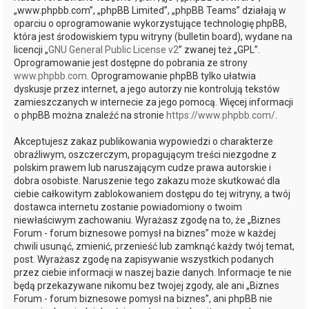
„www.phpbb.com”, „phpBB Limited”, „phpBB Teams” działają w
oparciu o oprogramowanie wykorzystujące technologię phpBB,
która jest środowiskiem typu witryny (bulletin board), wydane na
licencji „
GNU General Public License v2
” zwanej też „GPL”.
Oprogramowanie jest dostępne do pobrania ze strony
www.phpbb.com
. Oprogramowanie phpBB tylko ułatwia
dyskusje przez internet, a jego autorzy nie kontrolują tekstów
zamieszczanych w internecie za jego pomocą. Więcej informacji
o phpBB można znaleźć na stronie
https://www.phpbb.com/
.
Akceptujesz zakaz publikowania wypowiedzi o charakterze
obraźliwym, oszczerczym, propagującym treści niezgodne z
polskim prawem lub naruszającym cudze prawa autorskie i
dobra osobiste. Naruszenie tego zakazu może skutkować dla
ciebie całkowitym zablokowaniem dostępu do tej witryny, a twój
dostawca internetu zostanie powiadomiony o twoim
niewłaściwym zachowaniu. Wyrażasz zgodę na to, że „Biznes
Forum - forum biznesowe pomysł na biznes” może w każdej
chwili usunąć, zmienić, przenieść lub zamknąć każdy twój temat,
post. Wyrażasz zgodę na zapisywanie wszystkich podanych
przez ciebie informacji w naszej bazie danych. Informacje te nie
będą przekazywane nikomu bez twojej zgody, ale ani „Biznes
Forum - forum biznesowe pomysł na biznes”, ani phpBB nie