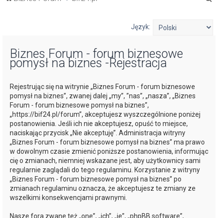
z
u
Język:
k
Biznes Forum - forum biznesowe
a
pomysł na biznes -Rejestracja
j
Rejestrując się na witrynie „Biznes Forum - forum biznesowe
pomysł na biznes”, zwanej dalej „my”, ”nas”, „nasza”, „Biznes
Forum - forum biznesowe pomysł na biznes”,
„https://bif24.pl/forum”, akceptujesz wyszczególnione poniżej
postanowienia. Jeśli ich nie akceptujesz, opuść to miejsce,
naciskając przycisk „Nie akceptuję”. Administracja witryny
„Biznes Forum - forum biznesowe pomysł na biznes” ma prawo
w dowolnym czasie zmienić poniższe postanowienia, informując
cię o zmianach, niemniej wskazane jest, aby użytkownicy sami
regularnie zaglądali do tego regulaminu. Korzystanie z witryny
„Biznes Forum - forum biznesowe pomysł na biznes” po
zmianach regulaminu oznacza, że akceptujesz te zmiany ze
wszelkimi konsekwencjami prawnymi.
Nasze fora zwane też „one”, „ich”, „je”, „phpBB software”,