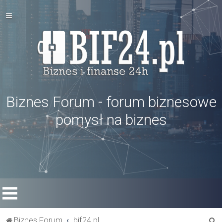
Biznes Forum - forum biznesowe
pomysł na biznes
S
Biznes Forum
bif24.pl