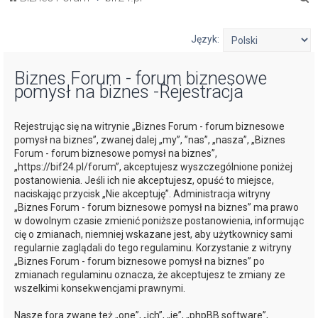
z
u
Język:
k
Biznes Forum - forum biznesowe
a
pomysł na biznes -Rejestracja
j
Rejestrując się na witrynie „Biznes Forum - forum biznesowe
pomysł na biznes”, zwanej dalej „my”, ”nas”, „nasza”, „Biznes
Forum - forum biznesowe pomysł na biznes”,
„https://bif24.pl/forum”, akceptujesz wyszczególnione poniżej
postanowienia. Jeśli ich nie akceptujesz, opuść to miejsce,
naciskając przycisk „Nie akceptuję”. Administracja witryny
„Biznes Forum - forum biznesowe pomysł na biznes” ma prawo
w dowolnym czasie zmienić poniższe postanowienia, informując
cię o zmianach, niemniej wskazane jest, aby użytkownicy sami
regularnie zaglądali do tego regulaminu. Korzystanie z witryny
„Biznes Forum - forum biznesowe pomysł na biznes” po
zmianach regulaminu oznacza, że akceptujesz te zmiany ze
wszelkimi konsekwencjami prawnymi.
Nasze fora zwane też „one”, „ich”, „je”, „phpBB software”,