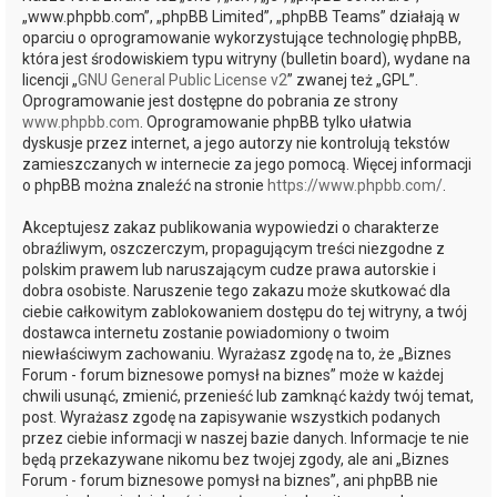
„www.phpbb.com”, „phpBB Limited”, „phpBB Teams” działają w
oparciu o oprogramowanie wykorzystujące technologię phpBB,
która jest środowiskiem typu witryny (bulletin board), wydane na
licencji „
GNU General Public License v2
” zwanej też „GPL”.
Oprogramowanie jest dostępne do pobrania ze strony
www.phpbb.com
. Oprogramowanie phpBB tylko ułatwia
dyskusje przez internet, a jego autorzy nie kontrolują tekstów
zamieszczanych w internecie za jego pomocą. Więcej informacji
o phpBB można znaleźć na stronie
https://www.phpbb.com/
.
Akceptujesz zakaz publikowania wypowiedzi o charakterze
obraźliwym, oszczerczym, propagującym treści niezgodne z
polskim prawem lub naruszającym cudze prawa autorskie i
dobra osobiste. Naruszenie tego zakazu może skutkować dla
ciebie całkowitym zablokowaniem dostępu do tej witryny, a twój
dostawca internetu zostanie powiadomiony o twoim
niewłaściwym zachowaniu. Wyrażasz zgodę na to, że „Biznes
Forum - forum biznesowe pomysł na biznes” może w każdej
chwili usunąć, zmienić, przenieść lub zamknąć każdy twój temat,
post. Wyrażasz zgodę na zapisywanie wszystkich podanych
przez ciebie informacji w naszej bazie danych. Informacje te nie
będą przekazywane nikomu bez twojej zgody, ale ani „Biznes
Forum - forum biznesowe pomysł na biznes”, ani phpBB nie