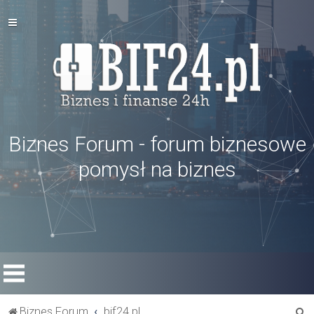
Biznes Forum - forum biznesowe
pomysł na biznes
S
Biznes Forum
bif24.pl