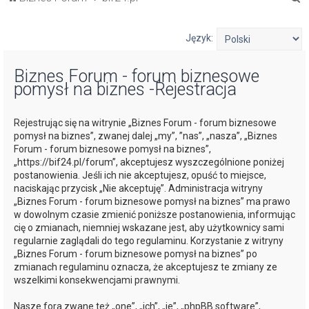
z
u
Język:
k
Biznes Forum - forum biznesowe
a
pomysł na biznes -Rejestracja
j
Rejestrując się na witrynie „Biznes Forum - forum biznesowe
pomysł na biznes”, zwanej dalej „my”, ”nas”, „nasza”, „Biznes
Forum - forum biznesowe pomysł na biznes”,
„https://bif24.pl/forum”, akceptujesz wyszczególnione poniżej
postanowienia. Jeśli ich nie akceptujesz, opuść to miejsce,
naciskając przycisk „Nie akceptuję”. Administracja witryny
„Biznes Forum - forum biznesowe pomysł na biznes” ma prawo
w dowolnym czasie zmienić poniższe postanowienia, informując
cię o zmianach, niemniej wskazane jest, aby użytkownicy sami
regularnie zaglądali do tego regulaminu. Korzystanie z witryny
„Biznes Forum - forum biznesowe pomysł na biznes” po
zmianach regulaminu oznacza, że akceptujesz te zmiany ze
wszelkimi konsekwencjami prawnymi.
Nasze fora zwane też „one”, „ich”, „je”, „phpBB software”,