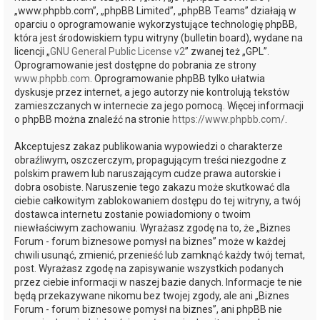
„www.phpbb.com”, „phpBB Limited”, „phpBB Teams” działają w
oparciu o oprogramowanie wykorzystujące technologię phpBB,
która jest środowiskiem typu witryny (bulletin board), wydane na
licencji „
GNU General Public License v2
” zwanej też „GPL”.
Oprogramowanie jest dostępne do pobrania ze strony
www.phpbb.com
. Oprogramowanie phpBB tylko ułatwia
dyskusje przez internet, a jego autorzy nie kontrolują tekstów
zamieszczanych w internecie za jego pomocą. Więcej informacji
o phpBB można znaleźć na stronie
https://www.phpbb.com/
.
Akceptujesz zakaz publikowania wypowiedzi o charakterze
obraźliwym, oszczerczym, propagującym treści niezgodne z
polskim prawem lub naruszającym cudze prawa autorskie i
dobra osobiste. Naruszenie tego zakazu może skutkować dla
ciebie całkowitym zablokowaniem dostępu do tej witryny, a twój
dostawca internetu zostanie powiadomiony o twoim
niewłaściwym zachowaniu. Wyrażasz zgodę na to, że „Biznes
Forum - forum biznesowe pomysł na biznes” może w każdej
chwili usunąć, zmienić, przenieść lub zamknąć każdy twój temat,
post. Wyrażasz zgodę na zapisywanie wszystkich podanych
przez ciebie informacji w naszej bazie danych. Informacje te nie
będą przekazywane nikomu bez twojej zgody, ale ani „Biznes
Forum - forum biznesowe pomysł na biznes”, ani phpBB nie