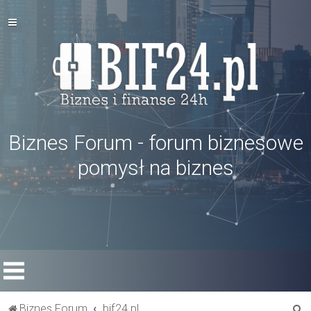
Biznes Forum - forum biznesowe
pomysł na biznes
S
Biznes Forum
bif24.pl