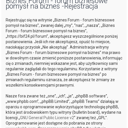
Biznes Forum - forum biznesowe
pomysł na biznes -Rejestracja
j
Rejestrując się na witrynie „Biznes Forum - forum biznesowe
pomysł na biznes”, zwanej dalej „my”, ”nas”, „nasza”, „Biznes
Forum - forum biznesowe pomysł na biznes”,
„https://bif24.pl/forum”, akceptujesz wyszczególnione poniżej
postanowienia. Jeśli ich nie akceptujesz, opuść to miejsce,
naciskając przycisk „Nie akceptuję”. Administracja witryny
„Biznes Forum - forum biznesowe pomysł na biznes” ma prawo
w dowolnym czasie zmienić poniższe postanowienia, informując
cię o zmianach, niemniej wskazane jest, aby użytkownicy sami
regularnie zaglądali do tego regulaminu. Korzystanie z witryny
„Biznes Forum - forum biznesowe pomysł na biznes” po
zmianach regulaminu oznacza, że akceptujesz te zmiany ze
wszelkimi konsekwencjami prawnymi.
Nasze fora zwane też „one”, „ich”, „je”, „phpBB software”,
„www.phpbb.com”, „phpBB Limited”, „phpBB Teams” działają w
oparciu o oprogramowanie wykorzystujące technologię phpBB,
która jest środowiskiem typu witryny (bulletin board), wydane na
licencji „
GNU General Public License v2
” zwanej też „GPL”.
Oprogramowanie jest dostępne do pobrania ze strony