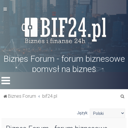
Biznes Forum - forum biznesowe
pomysł na biznes
S
Biznes Forum
bif24.pl
z
u
Język:
k
a