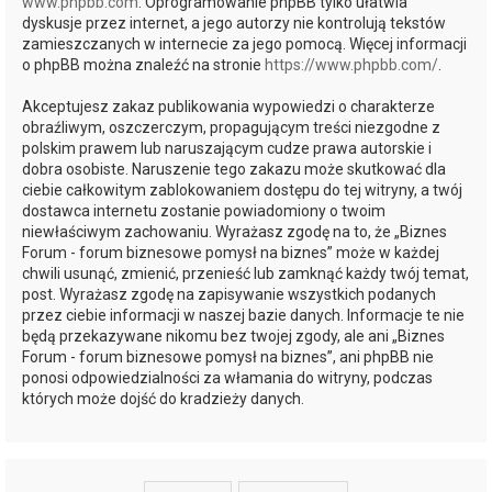
www.phpbb.com
. Oprogramowanie phpBB tylko ułatwia
dyskusje przez internet, a jego autorzy nie kontrolują tekstów
zamieszczanych w internecie za jego pomocą. Więcej informacji
o phpBB można znaleźć na stronie
https://www.phpbb.com/
.
Akceptujesz zakaz publikowania wypowiedzi o charakterze
obraźliwym, oszczerczym, propagującym treści niezgodne z
polskim prawem lub naruszającym cudze prawa autorskie i
dobra osobiste. Naruszenie tego zakazu może skutkować dla
ciebie całkowitym zablokowaniem dostępu do tej witryny, a twój
dostawca internetu zostanie powiadomiony o twoim
niewłaściwym zachowaniu. Wyrażasz zgodę na to, że „Biznes
Forum - forum biznesowe pomysł na biznes” może w każdej
chwili usunąć, zmienić, przenieść lub zamknąć każdy twój temat,
post. Wyrażasz zgodę na zapisywanie wszystkich podanych
przez ciebie informacji w naszej bazie danych. Informacje te nie
będą przekazywane nikomu bez twojej zgody, ale ani „Biznes
Forum - forum biznesowe pomysł na biznes”, ani phpBB nie
ponosi odpowiedzialności za włamania do witryny, podczas
których może dojść do kradzieży danych.