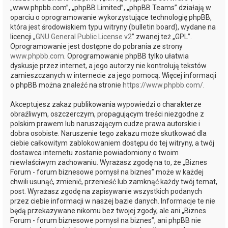
„www.phpbb.com”, „phpBB Limited”, „phpBB Teams” działają w
oparciu o oprogramowanie wykorzystujące technologię phpBB,
która jest środowiskiem typu witryny (bulletin board), wydane na
licencji „
GNU General Public License v2
” zwanej też „GPL”.
Oprogramowanie jest dostępne do pobrania ze strony
www.phpbb.com
. Oprogramowanie phpBB tylko ułatwia
dyskusje przez internet, a jego autorzy nie kontrolują tekstów
zamieszczanych w internecie za jego pomocą. Więcej informacji
o phpBB można znaleźć na stronie
https://www.phpbb.com/
.
Akceptujesz zakaz publikowania wypowiedzi o charakterze
obraźliwym, oszczerczym, propagującym treści niezgodne z
polskim prawem lub naruszającym cudze prawa autorskie i
dobra osobiste. Naruszenie tego zakazu może skutkować dla
ciebie całkowitym zablokowaniem dostępu do tej witryny, a twój
dostawca internetu zostanie powiadomiony o twoim
niewłaściwym zachowaniu. Wyrażasz zgodę na to, że „Biznes
Forum - forum biznesowe pomysł na biznes” może w każdej
chwili usunąć, zmienić, przenieść lub zamknąć każdy twój temat,
post. Wyrażasz zgodę na zapisywanie wszystkich podanych
przez ciebie informacji w naszej bazie danych. Informacje te nie
będą przekazywane nikomu bez twojej zgody, ale ani „Biznes
Forum - forum biznesowe pomysł na biznes”, ani phpBB nie