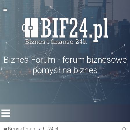
Biznes Forum - forum biznesowe
pomysł na biznes
S
Biznes Forum
bif24.pl