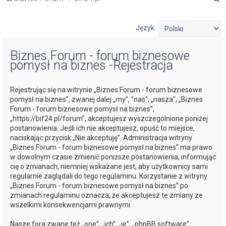
z
u
Język:
k
Biznes Forum - forum biznesowe
a
pomysł na biznes -Rejestracja
j
Rejestrując się na witrynie „Biznes Forum - forum biznesowe
pomysł na biznes”, zwanej dalej „my”, ”nas”, „nasza”, „Biznes
Forum - forum biznesowe pomysł na biznes”,
„https://bif24.pl/forum”, akceptujesz wyszczególnione poniżej
postanowienia. Jeśli ich nie akceptujesz, opuść to miejsce,
naciskając przycisk „Nie akceptuję”. Administracja witryny
„Biznes Forum - forum biznesowe pomysł na biznes” ma prawo
w dowolnym czasie zmienić poniższe postanowienia, informując
cię o zmianach, niemniej wskazane jest, aby użytkownicy sami
regularnie zaglądali do tego regulaminu. Korzystanie z witryny
„Biznes Forum - forum biznesowe pomysł na biznes” po
zmianach regulaminu oznacza, że akceptujesz te zmiany ze
wszelkimi konsekwencjami prawnymi.
Nasze fora zwane też „one”, „ich”, „je”, „phpBB software”,