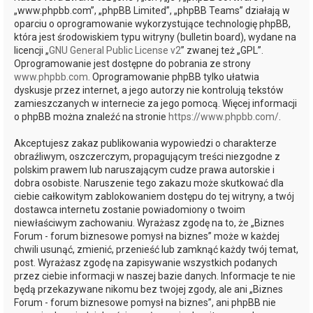
„www.phpbb.com”, „phpBB Limited”, „phpBB Teams” działają w
oparciu o oprogramowanie wykorzystujące technologię phpBB,
która jest środowiskiem typu witryny (bulletin board), wydane na
licencji „
GNU General Public License v2
” zwanej też „GPL”.
Oprogramowanie jest dostępne do pobrania ze strony
www.phpbb.com
. Oprogramowanie phpBB tylko ułatwia
dyskusje przez internet, a jego autorzy nie kontrolują tekstów
zamieszczanych w internecie za jego pomocą. Więcej informacji
o phpBB można znaleźć na stronie
https://www.phpbb.com/
.
Akceptujesz zakaz publikowania wypowiedzi o charakterze
obraźliwym, oszczerczym, propagującym treści niezgodne z
polskim prawem lub naruszającym cudze prawa autorskie i
dobra osobiste. Naruszenie tego zakazu może skutkować dla
ciebie całkowitym zablokowaniem dostępu do tej witryny, a twój
dostawca internetu zostanie powiadomiony o twoim
niewłaściwym zachowaniu. Wyrażasz zgodę na to, że „Biznes
Forum - forum biznesowe pomysł na biznes” może w każdej
chwili usunąć, zmienić, przenieść lub zamknąć każdy twój temat,
post. Wyrażasz zgodę na zapisywanie wszystkich podanych
przez ciebie informacji w naszej bazie danych. Informacje te nie
będą przekazywane nikomu bez twojej zgody, ale ani „Biznes
Forum - forum biznesowe pomysł na biznes”, ani phpBB nie