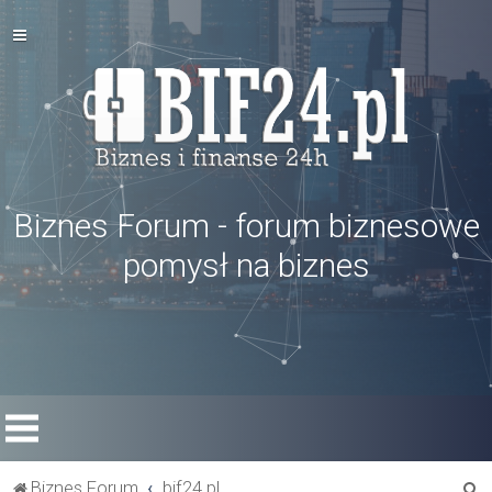
Biznes Forum - forum biznesowe
pomysł na biznes
S
Biznes Forum
bif24.pl