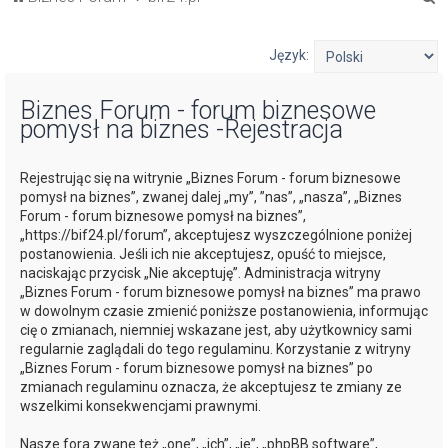
z
u
Język:
k
Biznes Forum - forum biznesowe
a
pomysł na biznes -Rejestracja
j
Rejestrując się na witrynie „Biznes Forum - forum biznesowe
pomysł na biznes”, zwanej dalej „my”, ”nas”, „nasza”, „Biznes
Forum - forum biznesowe pomysł na biznes”,
„https://bif24.pl/forum”, akceptujesz wyszczególnione poniżej
postanowienia. Jeśli ich nie akceptujesz, opuść to miejsce,
naciskając przycisk „Nie akceptuję”. Administracja witryny
„Biznes Forum - forum biznesowe pomysł na biznes” ma prawo
w dowolnym czasie zmienić poniższe postanowienia, informując
cię o zmianach, niemniej wskazane jest, aby użytkownicy sami
regularnie zaglądali do tego regulaminu. Korzystanie z witryny
„Biznes Forum - forum biznesowe pomysł na biznes” po
zmianach regulaminu oznacza, że akceptujesz te zmiany ze
wszelkimi konsekwencjami prawnymi.
Nasze fora zwane też „one”, „ich”, „je”, „phpBB software”,