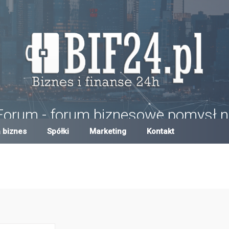
Forum - forum biznesowe pomysł n
um w Polsce, forum biznesowe i finansowe, pomysły na biznes, dotacje,
 biznes
Spółki
Marketing
Kontakt