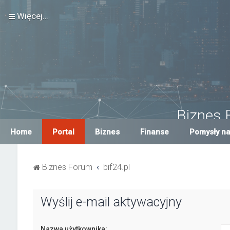
Więcej…
Biznes 
Największe Biznes For
Home
Portal
Biznes
Finanse
Pomysły na
Biznes Forum
bif24.pl
Wyślij e-mail aktywacyjny
Nazwa użytkownika: