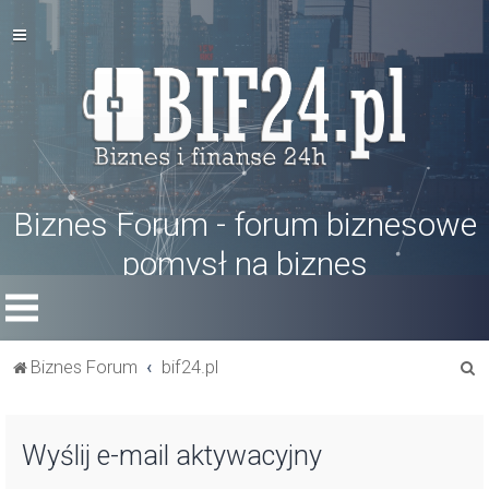
Biznes Forum - forum biznesowe
pomysł na biznes
S
Biznes Forum
bif24.pl
z
u
Wyślij e-mail aktywacyjny
k
a