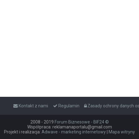
Kontakt z nami
Regulamin
Zasady ochrony danych 
2008 - 2019
Forum Biznesowe - BIF24 ©
Współpraca: reklamanaportalu@gmail.com
Projekt i realizacja:
Adwave - marketing internetowy
|
Mapa witryny