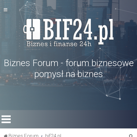
Biznes Forum - forum biznesowe
pomysł na biznes
S
Biznes Forum
bif24.pl