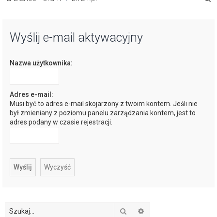
z
u
Wyślij e-mail aktywacyjny
k
a
Nazwa użytkownika:
j
Adres e-mail:
Musi być to adres e-mail skojarzony z twoim kontem. Jeśli nie
był zmieniany z poziomu panelu zarządzania kontem, jest to
adres podany w czasie rejestracji.
Szukaj
Wyszukiwanie zaawan