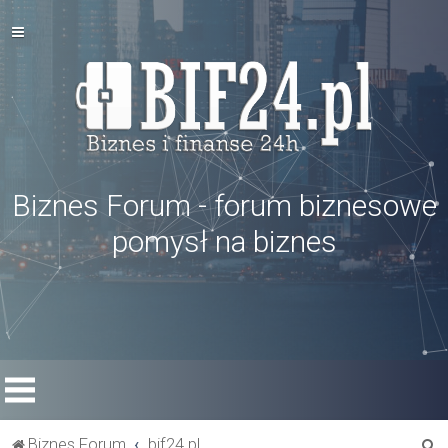
Biznes Forum - forum biznesowe
pomysł na biznes
S
Biznes Forum
bif24.pl