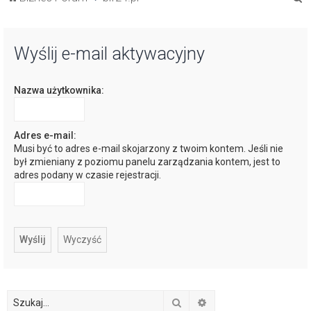
z
u
Wyślij e-mail aktywacyjny
k
a
Nazwa użytkownika:
j
Adres e-mail:
Musi być to adres e-mail skojarzony z twoim kontem. Jeśli nie
był zmieniany z poziomu panelu zarządzania kontem, jest to
adres podany w czasie rejestracji.
Szukaj
Wyszukiwanie zaawan