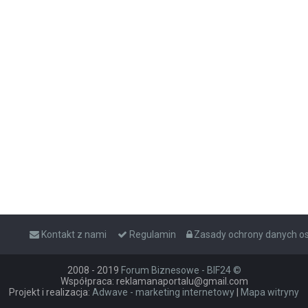
Kontakt z nami
Regulamin
Zasady ochrony danych 
2008 - 2019
Forum Biznesowe - BIF24 ©
Współpraca: reklamanaportalu@gmail.com
Projekt i realizacja:
Adwave - marketing internetowy
|
Mapa witryny