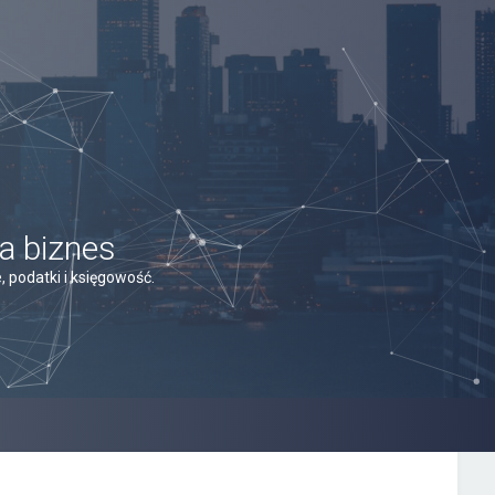
a biznes
 podatki i księgowość.