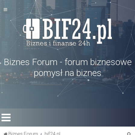
Biznes Forum - forum biznesowe
pomysł na biznes
S
Biznes Forum
bif24.pl