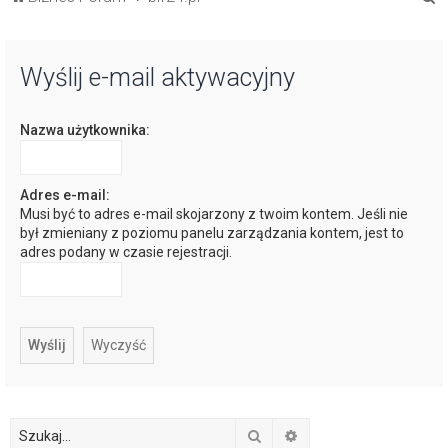
z
u
Wyślij e-mail aktywacyjny
k
a
Nazwa użytkownika:
j
Adres e-mail:
Musi być to adres e-mail skojarzony z twoim kontem. Jeśli nie
był zmieniany z poziomu panelu zarządzania kontem, jest to
adres podany w czasie rejestracji.
Szukaj
Wyszukiwanie zaawan