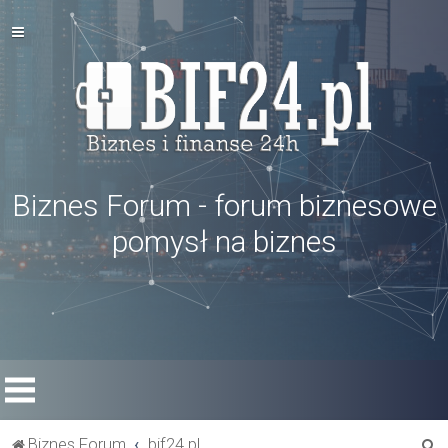
Biznes Forum - forum biznesowe
pomysł na biznes
S
Biznes Forum
bif24.pl