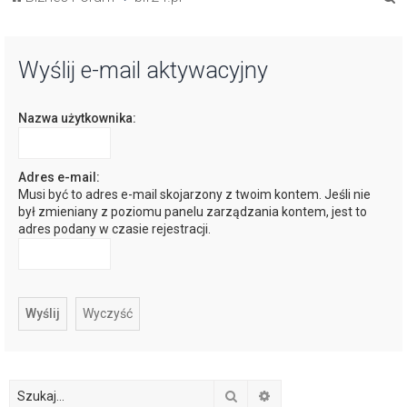
z
u
Wyślij e-mail aktywacyjny
k
a
Nazwa użytkownika:
j
Adres e-mail:
Musi być to adres e-mail skojarzony z twoim kontem. Jeśli nie
był zmieniany z poziomu panelu zarządzania kontem, jest to
adres podany w czasie rejestracji.
Szukaj
Wyszukiwanie zaawan