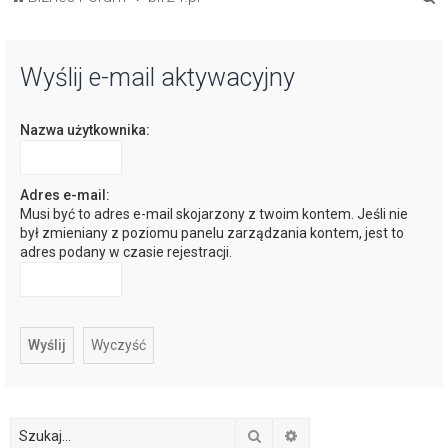
z
u
Wyślij e-mail aktywacyjny
k
a
Nazwa użytkownika:
j
Adres e-mail:
Musi być to adres e-mail skojarzony z twoim kontem. Jeśli nie
był zmieniany z poziomu panelu zarządzania kontem, jest to
adres podany w czasie rejestracji.
Szukaj
Wyszukiwanie zaawan