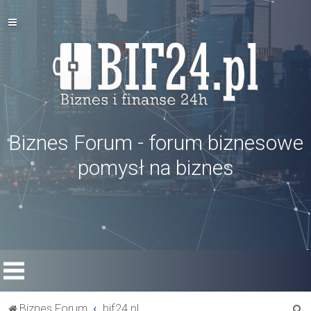
Biznes Forum - forum biznesowe
pomysł na biznes
S
Biznes Forum
bif24.pl