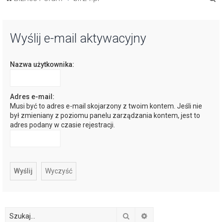
z
u
Wyślij e-mail aktywacyjny
k
a
Nazwa użytkownika:
j
Adres e-mail:
Musi być to adres e-mail skojarzony z twoim kontem. Jeśli nie
był zmieniany z poziomu panelu zarządzania kontem, jest to
adres podany w czasie rejestracji.
Szukaj
Wyszukiwanie zaawan