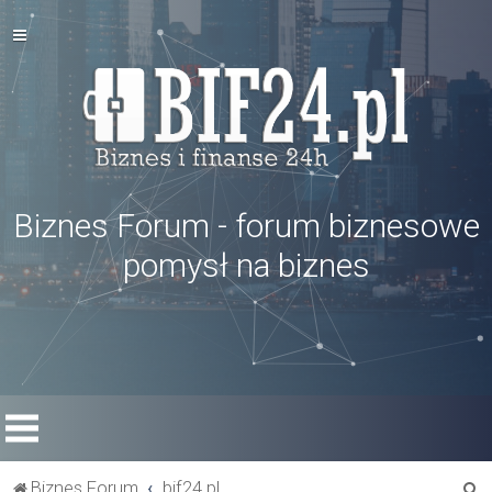
Biznes Forum - forum biznesowe
pomysł na biznes
S
Biznes Forum
bif24.pl