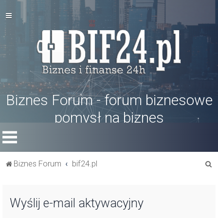
Biznes Forum - forum biznesowe
pomysł na biznes
S
Biznes Forum
bif24.pl
z
u
Wyślij e-mail aktywacyjny
k
a