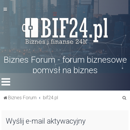
Biznes Forum - forum biznesowe
pomysł na biznes
S
Biznes Forum
bif24.pl
z
u
Wyślij e-mail aktywacyjny
k
a