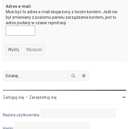
Adres e-mail:
j
Musi być to adres e-mail skojarzony z twoim kontem. Jeśli nie
był zmieniany z poziomu panelu zarządzania kontem, jest to
adres podany w czasie rejestracji.
Szukaj
Wyszukiwanie zaawan
Zaloguj się
•
Zarejestruj się
Nazwa użytkownika:
Hasło: