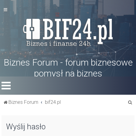
Biznes Forum - forum biznesowe
pomysł na biznes
S
Biznes Forum
bif24.pl
z
u
Wyślij hasło
k
a