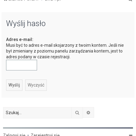
z
u
Wyślij hasło
k
a
Adres e-mail:
j
Musi być to adres e-mail skojarzony z twoim kontem. Jeśli nie
był zmieniany z poziomu panelu zarządzania kontem, jest to
adres podany w czasie rejestracji.
Szukaj
Wyszukiwanie zaawan
Zaloguj się
•
Zarejestruj się