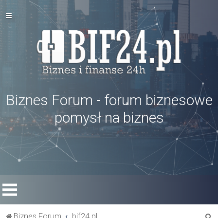
Biznes Forum - forum biznesowe
pomysł na biznes
S
Biznes Forum
bif24.pl