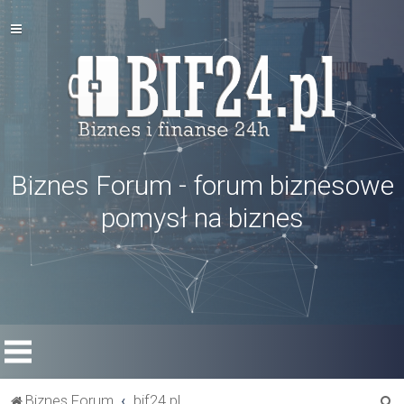
Biznes Forum - forum biznesowe
pomysł na biznes
S
Biznes Forum
bif24.pl