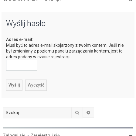
z
u
Wyślij hasło
k
a
Adres e-mail:
j
Musi być to adres e-mail skojarzony z twoim kontem. Jeśli nie
był zmieniany z poziomu panelu zarządzania kontem, jest to
adres podany w czasie rejestracji.
Szukaj
Wyszukiwanie zaawan
Zaloguj się
•
Zarejestruj się