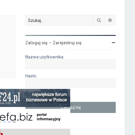
Szukaj
Wyszukiwa
Zaloguj się
•
Zarejestruj się
Nazwa użytkownika:
Hasło:
Zapamiętaj mnie