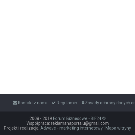
Kontakt z nami
Regulamin
Zasady ochrony danych 
2008 - 2019
Forum Biznesowe - BIF24 ©
Współpraca: reklamanaportalu@gmail.com
Projekt i realizacja:
Adwave - marketing internetowy
|
Mapa witryny