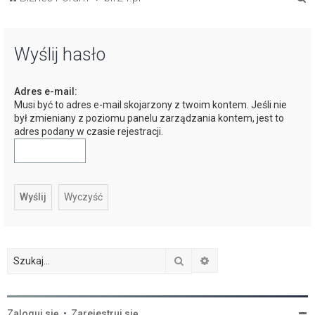
z
u
Wyślij hasło
k
a
Adres e-mail:
j
Musi być to adres e-mail skojarzony z twoim kontem. Jeśli nie
był zmieniany z poziomu panelu zarządzania kontem, jest to
adres podany w czasie rejestracji.
Szukaj
Wyszukiwanie zaawan
Zaloguj się
•
Zarejestruj się