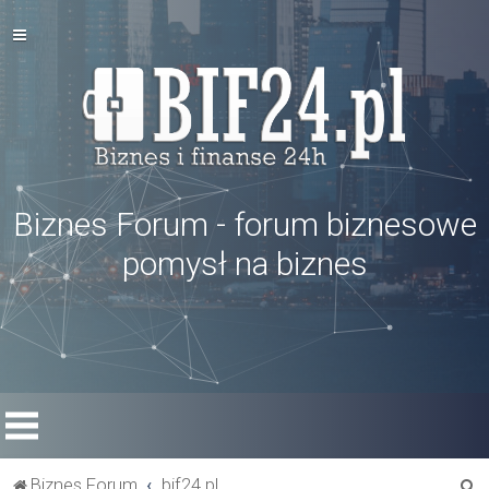
Biznes Forum - forum biznesowe
pomysł na biznes
S
Biznes Forum
bif24.pl