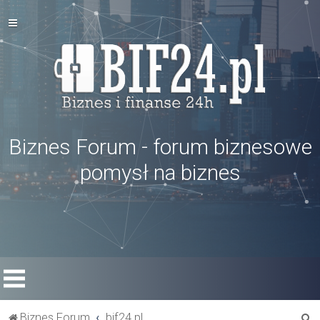
Biznes Forum - forum biznesowe
pomysł na biznes
S
Biznes Forum
bif24.pl