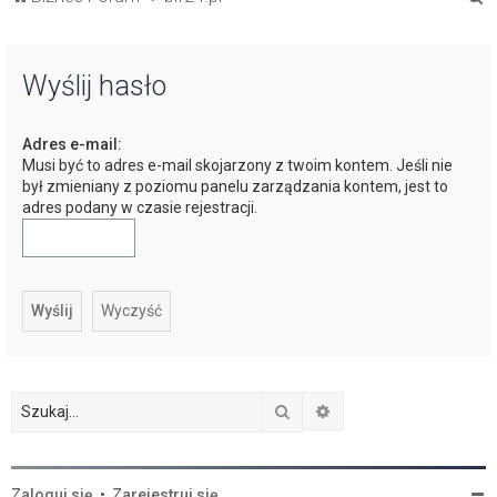
z
u
Wyślij hasło
k
a
Adres e-mail:
j
Musi być to adres e-mail skojarzony z twoim kontem. Jeśli nie
był zmieniany z poziomu panelu zarządzania kontem, jest to
adres podany w czasie rejestracji.
Szukaj
Wyszukiwanie zaawan
Zaloguj się
•
Zarejestruj się