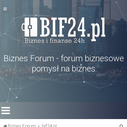
Biznes Forum - forum biznesowe
pomysł na biznes
S
Biznes Forum
bif24.pl