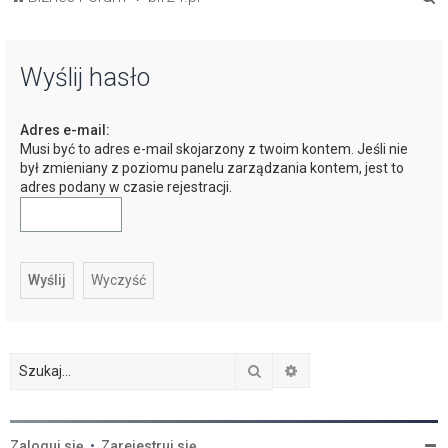
z
u
Wyślij hasło
k
a
Adres e-mail:
j
Musi być to adres e-mail skojarzony z twoim kontem. Jeśli nie
był zmieniany z poziomu panelu zarządzania kontem, jest to
adres podany w czasie rejestracji.
Szukaj
Wyszukiwanie zaawan
Zaloguj się
•
Zarejestruj się