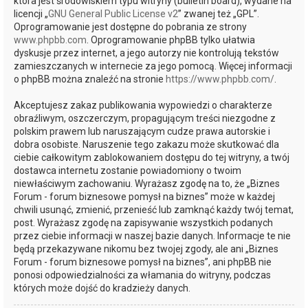
która jest środowiskiem typu witryny (bulletin board), wydane na
licencji „
GNU General Public License v2
” zwanej też „GPL”.
Oprogramowanie jest dostępne do pobrania ze strony
www.phpbb.com
. Oprogramowanie phpBB tylko ułatwia
dyskusje przez internet, a jego autorzy nie kontrolują tekstów
zamieszczanych w internecie za jego pomocą. Więcej informacji
o phpBB można znaleźć na stronie
https://www.phpbb.com/
.
Akceptujesz zakaz publikowania wypowiedzi o charakterze
obraźliwym, oszczerczym, propagującym treści niezgodne z
polskim prawem lub naruszającym cudze prawa autorskie i
dobra osobiste. Naruszenie tego zakazu może skutkować dla
ciebie całkowitym zablokowaniem dostępu do tej witryny, a twój
dostawca internetu zostanie powiadomiony o twoim
niewłaściwym zachowaniu. Wyrażasz zgodę na to, że „Biznes
Forum - forum biznesowe pomysł na biznes” może w każdej
chwili usunąć, zmienić, przenieść lub zamknąć każdy twój temat,
post. Wyrażasz zgodę na zapisywanie wszystkich podanych
przez ciebie informacji w naszej bazie danych. Informacje te nie
będą przekazywane nikomu bez twojej zgody, ale ani „Biznes
Forum - forum biznesowe pomysł na biznes”, ani phpBB nie
ponosi odpowiedzialności za włamania do witryny, podczas
których może dojść do kradzieży danych.