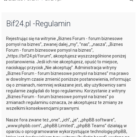
z
u
Bif24.pl -Regulamin
k
a
Rejestrując się na witrynie „Biznes Forum - forum biznesowe
j
pomysł na biznes”, zwanej dalej „my”, ”nas”, „nasza”, „Biznes
Forum - forum biznesowe pomysł na biznes”,
„https://bif24.pl/forum”, akceptujesz wyszczególnione poniżej
postanowienia. Jeśli ich nie akceptujesz, opuść to miejsce,
naciskając przycisk „Nie akceptuję”. Administracja witryny
„Biznes Forum - forum biznesowe pomysł na biznes” ma prawo
w dowolnym czasie zmienić poniższe postanowienia, informując
cię o zmianach, niemniej wskazane jest, aby użytkownicy sami
regularnie zaglądali do tego regulaminu. Korzystanie z witryny
„Biznes Forum - forum biznesowe pomysł na biznes” po
zmianach regulaminu oznacza, że akceptujesz te zmiany ze
wszelkimi konsekwencjami prawnymi.
Nasze fora zwane też „one”, „ich”, „je”, „phpBB software”,
„www.phpbb.com”, „phpBB Limited”, „phpBB Teams” działają w
oparciu o oprogramowanie wykorzystujące technologię phpBB,