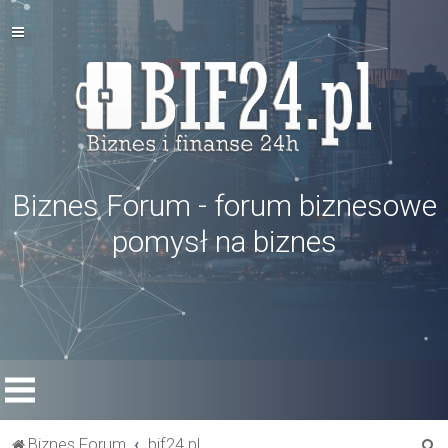
Biznes Forum - forum biznesowe
pomysł na biznes
S
Biznes Forum
bif24.pl