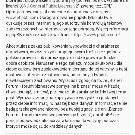
która jest środowiskiem typu witryny (bulletin board), wydane na
licencji „
GNU General Public License v2
” zwanej też „GPL”.
Oprogramowanie jest dostępne do pobrania ze strony
www.phpbb.com
. Oprogramowanie phpBB tylko ułatwia
dyskusje przez internet, a jego autorzy nie kontrolują tekstów
zamieszczanych w internecie za jego pomocą. Więcej informacji
o phpBB można znaleźć na stronie
https://www.phpbb.com/
.
Akceptujesz zakaz publikowania wypowiedzi o charakterze
obraźliwym, oszczerczym, propagującym treści niezgodne z
polskim prawem lub naruszającym cudze prawa autorskie i
dobra osobiste. Naruszenie tego zakazu może skutkować dla
ciebie całkowitym zablokowaniem dostępu do tej witryny, a twój
dostawca internetu zostanie powiadomiony o twoim
niewłaściwym zachowaniu. Wyrażasz zgodę na to, że „Biznes
Forum - forum biznesowe pomysł na biznes” może w każdej
chwili usunąć, zmienić, przenieść lub zamknąć każdy twój temat,
post. Wyrażasz zgodę na zapisywanie wszystkich podanych
przez ciebie informacji w naszej bazie danych. Informacje te nie
będą przekazywane nikomu bez twojej zgody, ale ani „Biznes
Forum - forum biznesowe pomysł na biznes”, ani phpBB nie
ponosi odpowiedzialności za włamania do witryny, podczas
których może dojść do kradzieży danych.