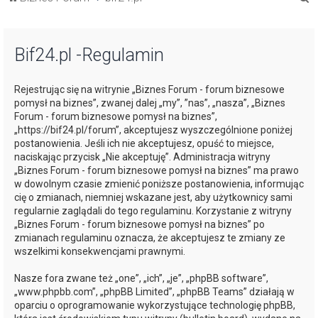
z
u
Bif24.pl -Regulamin
k
a
Rejestrując się na witrynie „Biznes Forum - forum biznesowe
j
pomysł na biznes”, zwanej dalej „my”, ”nas”, „nasza”, „Biznes
Forum - forum biznesowe pomysł na biznes”,
„https://bif24.pl/forum”, akceptujesz wyszczególnione poniżej
postanowienia. Jeśli ich nie akceptujesz, opuść to miejsce,
naciskając przycisk „Nie akceptuję”. Administracja witryny
„Biznes Forum - forum biznesowe pomysł na biznes” ma prawo
w dowolnym czasie zmienić poniższe postanowienia, informując
cię o zmianach, niemniej wskazane jest, aby użytkownicy sami
regularnie zaglądali do tego regulaminu. Korzystanie z witryny
„Biznes Forum - forum biznesowe pomysł na biznes” po
zmianach regulaminu oznacza, że akceptujesz te zmiany ze
wszelkimi konsekwencjami prawnymi.
Nasze fora zwane też „one”, „ich”, „je”, „phpBB software”,
„www.phpbb.com”, „phpBB Limited”, „phpBB Teams” działają w
oparciu o oprogramowanie wykorzystujące technologię phpBB,