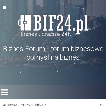
Biznes Forum - forum biznesowe
pomysł na biznes
S
Biznes Forum
bif24.pl