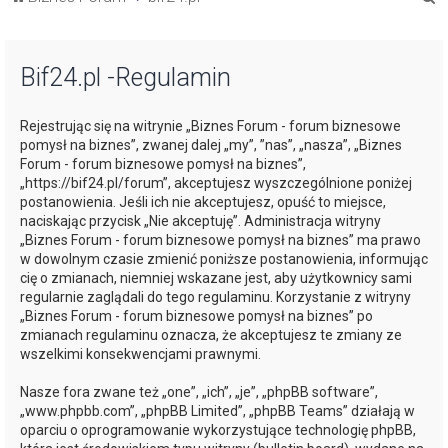
z
u
Bif24.pl -Regulamin
k
a
Rejestrując się na witrynie „Biznes Forum - forum biznesowe
j
pomysł na biznes”, zwanej dalej „my”, ”nas”, „nasza”, „Biznes
Forum - forum biznesowe pomysł na biznes”,
„https://bif24.pl/forum”, akceptujesz wyszczególnione poniżej
postanowienia. Jeśli ich nie akceptujesz, opuść to miejsce,
naciskając przycisk „Nie akceptuję”. Administracja witryny
„Biznes Forum - forum biznesowe pomysł na biznes” ma prawo
w dowolnym czasie zmienić poniższe postanowienia, informując
cię o zmianach, niemniej wskazane jest, aby użytkownicy sami
regularnie zaglądali do tego regulaminu. Korzystanie z witryny
„Biznes Forum - forum biznesowe pomysł na biznes” po
zmianach regulaminu oznacza, że akceptujesz te zmiany ze
wszelkimi konsekwencjami prawnymi.
Nasze fora zwane też „one”, „ich”, „je”, „phpBB software”,
„www.phpbb.com”, „phpBB Limited”, „phpBB Teams” działają w
oparciu o oprogramowanie wykorzystujące technologię phpBB,