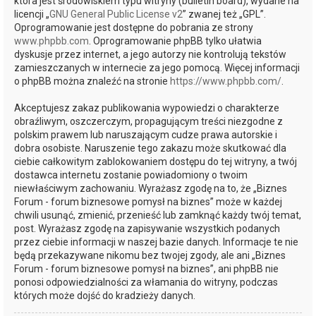
która jest środowiskiem typu witryny (bulletin board), wydane na
licencji „
GNU General Public License v2
” zwanej też „GPL”.
Oprogramowanie jest dostępne do pobrania ze strony
www.phpbb.com
. Oprogramowanie phpBB tylko ułatwia
dyskusje przez internet, a jego autorzy nie kontrolują tekstów
zamieszczanych w internecie za jego pomocą. Więcej informacji
o phpBB można znaleźć na stronie
https://www.phpbb.com/
.
Akceptujesz zakaz publikowania wypowiedzi o charakterze
obraźliwym, oszczerczym, propagującym treści niezgodne z
polskim prawem lub naruszającym cudze prawa autorskie i
dobra osobiste. Naruszenie tego zakazu może skutkować dla
ciebie całkowitym zablokowaniem dostępu do tej witryny, a twój
dostawca internetu zostanie powiadomiony o twoim
niewłaściwym zachowaniu. Wyrażasz zgodę na to, że „Biznes
Forum - forum biznesowe pomysł na biznes” może w każdej
chwili usunąć, zmienić, przenieść lub zamknąć każdy twój temat,
post. Wyrażasz zgodę na zapisywanie wszystkich podanych
przez ciebie informacji w naszej bazie danych. Informacje te nie
będą przekazywane nikomu bez twojej zgody, ale ani „Biznes
Forum - forum biznesowe pomysł na biznes”, ani phpBB nie
ponosi odpowiedzialności za włamania do witryny, podczas
których może dojść do kradzieży danych.