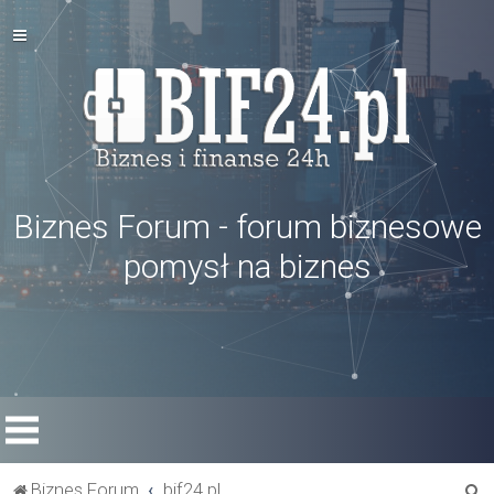
Biznes Forum - forum biznesowe
pomysł na biznes
S
Biznes Forum
bif24.pl