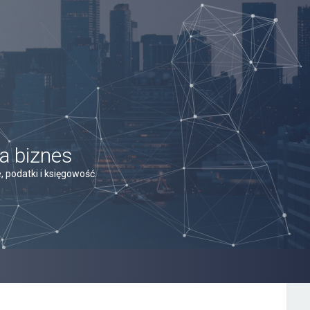
a biznes
 podatki i księgowość.