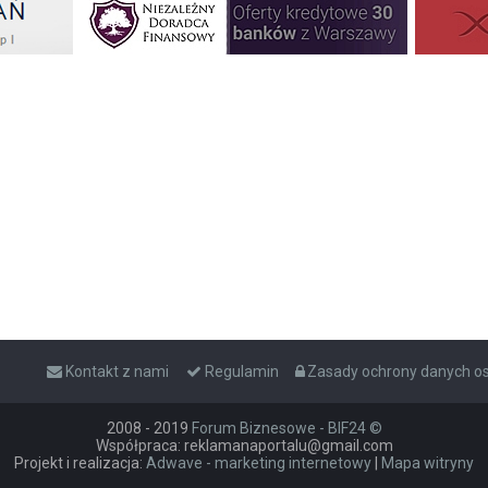
Kontakt z nami
Regulamin
Zasady ochrony danych 
2008 - 2019
Forum Biznesowe - BIF24 ©
Współpraca: reklamanaportalu@gmail.com
Projekt i realizacja:
Adwave - marketing internetowy
|
Mapa witryny