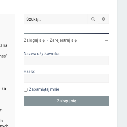
Szukaj
Wyszukiwa
-
Zaloguj się
•
Zarejestruj się
ł na
Nazwa użytkownika:
nes”
Hasło:
e za
Zapamiętaj mnie
ym
ub
nych.