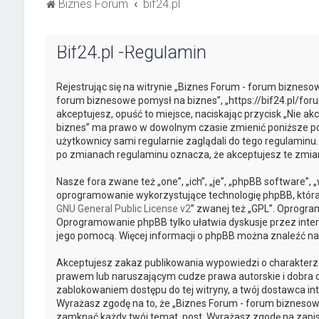
Biznes Forum
bif24.pl
Bif24.pl -Regulamin
Rejestrując się na witrynie „Biznes Forum - forum biznesow
forum biznesowe pomysł na biznes”, „https://bif24.pl/foru
akceptujesz, opuść to miejsce, naciskając przycisk „Nie a
biznes” ma prawo w dowolnym czasie zmienić poniższe pos
użytkownicy sami regularnie zaglądali do tego regulaminu
po zmianach regulaminu oznacza, że akceptujesz te zmi
Nasze fora zwane też „one”, „ich”, „je”, „phpBB software”
oprogramowanie wykorzystujące technologię phpBB, która je
GNU General Public License v2
” zwanej też „GPL”. Oprogra
Oprogramowanie phpBB tylko ułatwia dyskusje przez intern
jego pomocą. Więcej informacji o phpBB można znaleźć na
Akceptujesz zakaz publikowania wypowiedzi o charakterz
prawem lub naruszającym cudze prawa autorskie i dobra o
zablokowaniem dostępu do tej witryny, a twój dostawca 
Wyrażasz zgodę na to, że „Biznes Forum - forum biznesowe
zamknąć każdy twój temat, post. Wyrażasz zgodę na zapis