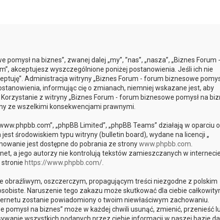
e pomysł na biznes”, zwanej dalej „my”, ”nas”, „nasza”, „Biznes Forum 
m”, akceptujesz wyszczególnione poniżej postanowienia. Jeśli ich nie
kceptuję”. Administracja witryny „Biznes Forum - forum biznesowe pomys
tanowienia, informując cię o zmianach, niemniej wskazane jest, aby
. Korzystanie z witryny „Biznes Forum - forum biznesowe pomysł na biz
any ze wszelkimi konsekwencjami prawnymi.
, „www.phpbb.com”, „phpBB Limited”, „phpBB Teams” działają w oparciu o
st środowiskiem typu witryny (bulletin board), wydane na licencji „
mowanie jest dostępne do pobrania ze strony
www.phpbb.com
.
et, a jego autorzy nie kontrolują tekstów zamieszczanych w interneci
 stronie
https://www.phpbb.com/
.
e obraźliwym, oszczerczym, propagującym treści niezgodne z polskim
sobiste. Naruszenie tego zakazu może skutkować dla ciebie całkowit
internetu zostanie powiadomiony o twoim niewłaściwym zachowaniu.
 pomysł na biznes” może w każdej chwili usunąć, zmienić, przenieść l
ywanie wszystkich podanych przez ciebie informacji w naszej bazie da