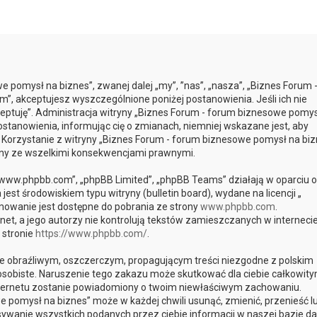
e pomysł na biznes”, zwanej dalej „my”, ”nas”, „nasza”, „Biznes Forum 
m”, akceptujesz wyszczególnione poniżej postanowienia. Jeśli ich nie
kceptuję”. Administracja witryny „Biznes Forum - forum biznesowe pomys
tanowienia, informując cię o zmianach, niemniej wskazane jest, aby
. Korzystanie z witryny „Biznes Forum - forum biznesowe pomysł na biz
any ze wszelkimi konsekwencjami prawnymi.
, „www.phpbb.com”, „phpBB Limited”, „phpBB Teams” działają w oparciu o
st środowiskiem typu witryny (bulletin board), wydane na licencji „
mowanie jest dostępne do pobrania ze strony
www.phpbb.com
.
et, a jego autorzy nie kontrolują tekstów zamieszczanych w interneci
 stronie
https://www.phpbb.com/
.
e obraźliwym, oszczerczym, propagującym treści niezgodne z polskim
sobiste. Naruszenie tego zakazu może skutkować dla ciebie całkowit
internetu zostanie powiadomiony o twoim niewłaściwym zachowaniu.
 pomysł na biznes” może w każdej chwili usunąć, zmienić, przenieść l
ywanie wszystkich podanych przez ciebie informacji w naszej bazie da