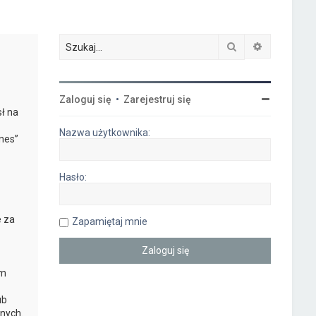
Szukaj
Wyszukiwa
-
Zaloguj się
•
Zarejestruj się
ł na
Nazwa użytkownika:
nes”
Hasło:
e za
Zapamiętaj mnie
ym
ub
nych.