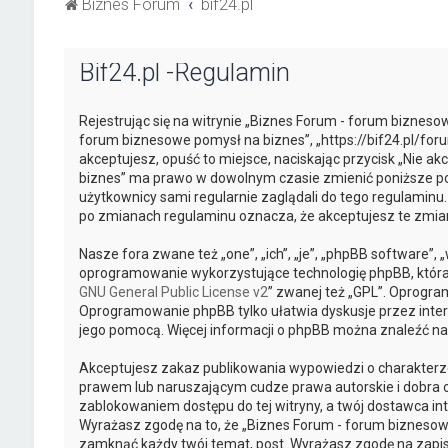
Biznes Forum
bif24.pl
Bif24.pl -Regulamin
Rejestrując się na witrynie „Biznes Forum - forum biznesow
forum biznesowe pomysł na biznes”, „https://bif24.pl/foru
akceptujesz, opuść to miejsce, naciskając przycisk „Nie a
biznes” ma prawo w dowolnym czasie zmienić poniższe pos
użytkownicy sami regularnie zaglądali do tego regulaminu
po zmianach regulaminu oznacza, że akceptujesz te zmi
Nasze fora zwane też „one”, „ich”, „je”, „phpBB software”
oprogramowanie wykorzystujące technologię phpBB, która je
GNU General Public License v2
” zwanej też „GPL”. Oprogra
Oprogramowanie phpBB tylko ułatwia dyskusje przez intern
jego pomocą. Więcej informacji o phpBB można znaleźć na
Akceptujesz zakaz publikowania wypowiedzi o charakterz
prawem lub naruszającym cudze prawa autorskie i dobra o
zablokowaniem dostępu do tej witryny, a twój dostawca 
Wyrażasz zgodę na to, że „Biznes Forum - forum biznesowe
zamknąć każdy twój temat, post. Wyrażasz zgodę na zapis