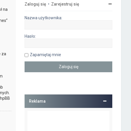
Zaloguj się
•
Zarejestruj się
ł na
Nazwa użytkownika:
nes”
Hasło:
e za
Zapamiętaj mnie
ym
ub
nych.
 phpBB
Reklama