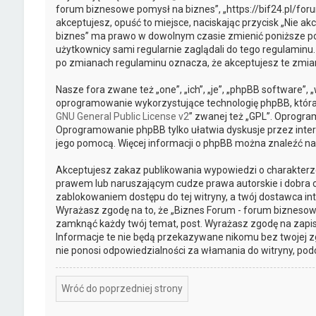
forum biznesowe pomysł na biznes”, „https://bif24.pl/foru
akceptujesz, opuść to miejsce, naciskając przycisk „Nie a
biznes” ma prawo w dowolnym czasie zmienić poniższe pos
użytkownicy sami regularnie zaglądali do tego regulaminu
po zmianach regulaminu oznacza, że akceptujesz te zmi
Nasze fora zwane też „one”, „ich”, „je”, „phpBB software”
oprogramowanie wykorzystujące technologię phpBB, która je
GNU General Public License v2
” zwanej też „GPL”. Oprogra
Oprogramowanie phpBB tylko ułatwia dyskusje przez intern
jego pomocą. Więcej informacji o phpBB można znaleźć na
Akceptujesz zakaz publikowania wypowiedzi o charakterz
prawem lub naruszającym cudze prawa autorskie i dobra o
zablokowaniem dostępu do tej witryny, a twój dostawca 
Wyrażasz zgodę na to, że „Biznes Forum - forum biznesowe
zamknąć każdy twój temat, post. Wyrażasz zgodę na zapis
Informacje te nie będą przekazywane nikomu bez twojej z
nie ponosi odpowiedzialności za włamania do witryny, pod
Wróć do poprzedniej strony