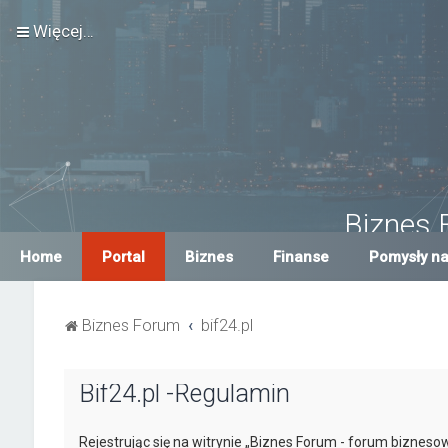
Więcej…
Biznes 
Największe Biznes For
Home
Portal
Biznes
Finanse
Pomysły na
Biznes Forum
bif24.pl
Bif24.pl -Regulamin
Rejestrując się na witrynie „Biznes Forum - forum biznesow