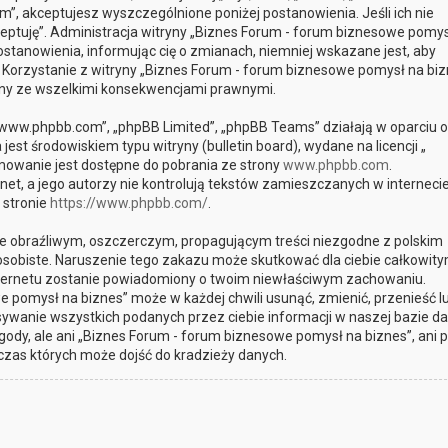
m”, akceptujesz wyszczególnione poniżej postanowienia. Jeśli ich nie
kceptuję”. Administracja witryny „Biznes Forum - forum biznesowe pomys
tanowienia, informując cię o zmianach, niemniej wskazane jest, aby
. Korzystanie z witryny „Biznes Forum - forum biznesowe pomysł na biz
any ze wszelkimi konsekwencjami prawnymi.
, „www.phpbb.com”, „phpBB Limited”, „phpBB Teams” działają w oparciu o
st środowiskiem typu witryny (bulletin board), wydane na licencji „
mowanie jest dostępne do pobrania ze strony
www.phpbb.com
.
et, a jego autorzy nie kontrolują tekstów zamieszczanych w interneci
 stronie
https://www.phpbb.com/
.
e obraźliwym, oszczerczym, propagującym treści niezgodne z polskim
sobiste. Naruszenie tego zakazu może skutkować dla ciebie całkowit
internetu zostanie powiadomiony o twoim niewłaściwym zachowaniu.
 pomysł na biznes” może w każdej chwili usunąć, zmienić, przenieść l
ywanie wszystkich podanych przez ciebie informacji w naszej bazie da
gody, ale ani „Biznes Forum - forum biznesowe pomysł na biznes”, ani
czas których może dojść do kradzieży danych.