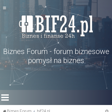
Biznes Forum - forum biznesowe
pomysł na biznes
S
Biznes Forum
bif24.pl