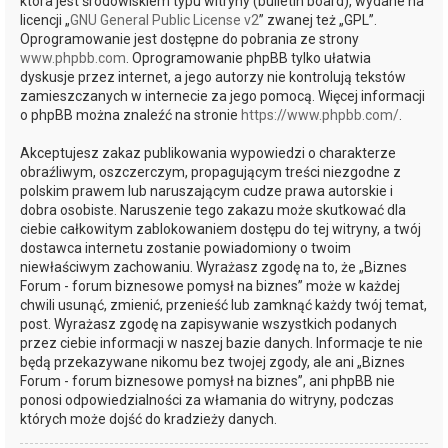
która jest środowiskiem typu witryny (bulletin board), wydane na
licencji „
GNU General Public License v2
” zwanej też „GPL”.
Oprogramowanie jest dostępne do pobrania ze strony
www.phpbb.com
. Oprogramowanie phpBB tylko ułatwia
dyskusje przez internet, a jego autorzy nie kontrolują tekstów
zamieszczanych w internecie za jego pomocą. Więcej informacji
o phpBB można znaleźć na stronie
https://www.phpbb.com/
.
Akceptujesz zakaz publikowania wypowiedzi o charakterze
obraźliwym, oszczerczym, propagującym treści niezgodne z
polskim prawem lub naruszającym cudze prawa autorskie i
dobra osobiste. Naruszenie tego zakazu może skutkować dla
ciebie całkowitym zablokowaniem dostępu do tej witryny, a twój
dostawca internetu zostanie powiadomiony o twoim
niewłaściwym zachowaniu. Wyrażasz zgodę na to, że „Biznes
Forum - forum biznesowe pomysł na biznes” może w każdej
chwili usunąć, zmienić, przenieść lub zamknąć każdy twój temat,
post. Wyrażasz zgodę na zapisywanie wszystkich podanych
przez ciebie informacji w naszej bazie danych. Informacje te nie
będą przekazywane nikomu bez twojej zgody, ale ani „Biznes
Forum - forum biznesowe pomysł na biznes”, ani phpBB nie
ponosi odpowiedzialności za włamania do witryny, podczas
których może dojść do kradzieży danych.