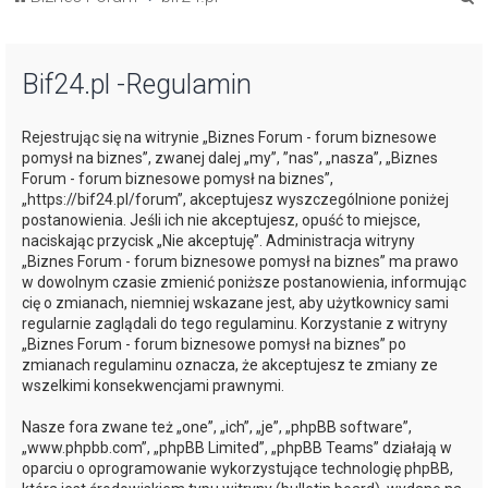
z
u
Bif24.pl -Regulamin
k
a
Rejestrując się na witrynie „Biznes Forum - forum biznesowe
j
pomysł na biznes”, zwanej dalej „my”, ”nas”, „nasza”, „Biznes
Forum - forum biznesowe pomysł na biznes”,
„https://bif24.pl/forum”, akceptujesz wyszczególnione poniżej
postanowienia. Jeśli ich nie akceptujesz, opuść to miejsce,
naciskając przycisk „Nie akceptuję”. Administracja witryny
„Biznes Forum - forum biznesowe pomysł na biznes” ma prawo
w dowolnym czasie zmienić poniższe postanowienia, informując
cię o zmianach, niemniej wskazane jest, aby użytkownicy sami
regularnie zaglądali do tego regulaminu. Korzystanie z witryny
„Biznes Forum - forum biznesowe pomysł na biznes” po
zmianach regulaminu oznacza, że akceptujesz te zmiany ze
wszelkimi konsekwencjami prawnymi.
Nasze fora zwane też „one”, „ich”, „je”, „phpBB software”,
„www.phpbb.com”, „phpBB Limited”, „phpBB Teams” działają w
oparciu o oprogramowanie wykorzystujące technologię phpBB,