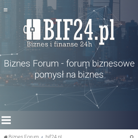
Biznes Forum - forum biznesowe
pomysł na biznes
S
Biznes Forum
bif24.pl