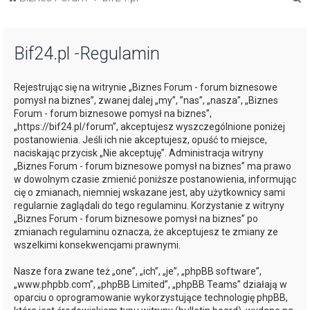
z
u
Bif24.pl -Regulamin
k
a
Rejestrując się na witrynie „Biznes Forum - forum biznesowe
j
pomysł na biznes”, zwanej dalej „my”, ”nas”, „nasza”, „Biznes
Forum - forum biznesowe pomysł na biznes”,
„https://bif24.pl/forum”, akceptujesz wyszczególnione poniżej
postanowienia. Jeśli ich nie akceptujesz, opuść to miejsce,
naciskając przycisk „Nie akceptuję”. Administracja witryny
„Biznes Forum - forum biznesowe pomysł na biznes” ma prawo
w dowolnym czasie zmienić poniższe postanowienia, informując
cię o zmianach, niemniej wskazane jest, aby użytkownicy sami
regularnie zaglądali do tego regulaminu. Korzystanie z witryny
„Biznes Forum - forum biznesowe pomysł na biznes” po
zmianach regulaminu oznacza, że akceptujesz te zmiany ze
wszelkimi konsekwencjami prawnymi.
Nasze fora zwane też „one”, „ich”, „je”, „phpBB software”,
„www.phpbb.com”, „phpBB Limited”, „phpBB Teams” działają w
oparciu o oprogramowanie wykorzystujące technologię phpBB,