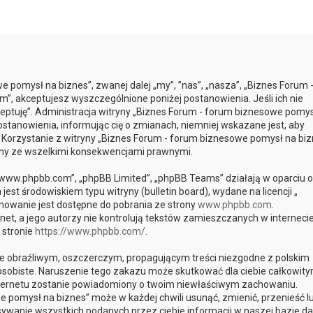
e pomysł na biznes”, zwanej dalej „my”, ”nas”, „nasza”, „Biznes Forum 
m”, akceptujesz wyszczególnione poniżej postanowienia. Jeśli ich nie
kceptuję”. Administracja witryny „Biznes Forum - forum biznesowe pomys
tanowienia, informując cię o zmianach, niemniej wskazane jest, aby
. Korzystanie z witryny „Biznes Forum - forum biznesowe pomysł na biz
any ze wszelkimi konsekwencjami prawnymi.
, „www.phpbb.com”, „phpBB Limited”, „phpBB Teams” działają w oparciu o
st środowiskiem typu witryny (bulletin board), wydane na licencji „
mowanie jest dostępne do pobrania ze strony
www.phpbb.com
.
et, a jego autorzy nie kontrolują tekstów zamieszczanych w interneci
 stronie
https://www.phpbb.com/
.
e obraźliwym, oszczerczym, propagującym treści niezgodne z polskim
sobiste. Naruszenie tego zakazu może skutkować dla ciebie całkowit
internetu zostanie powiadomiony o twoim niewłaściwym zachowaniu.
 pomysł na biznes” może w każdej chwili usunąć, zmienić, przenieść l
ywanie wszystkich podanych przez ciebie informacji w naszej bazie da