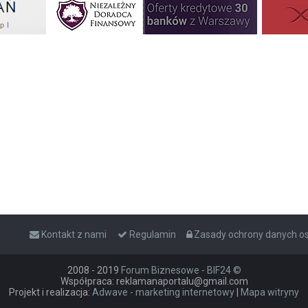
Kontakt z nami
Regulamin
Zasady ochrony danych 
2008 - 2019
Forum Biznesowe - BIF24 ©
Współpraca: reklamanaportalu@gmail.com
Projekt i realizacja:
Adwave - marketing internetowy
|
Mapa witryny