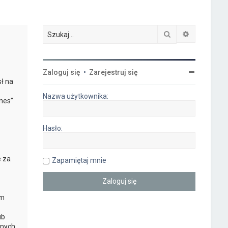
Szukaj
Wyszukiwa
-
Zaloguj się
•
Zarejestruj się
ł na
Nazwa użytkownika:
nes”
Hasło:
e za
Zapamiętaj mnie
ym
ub
nych.