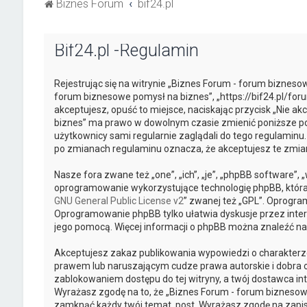
Biznes Forum
bif24.pl
Bif24.pl -Regulamin
Rejestrując się na witrynie „Biznes Forum - forum biznesow
forum biznesowe pomysł na biznes”, „https://bif24.pl/foru
akceptujesz, opuść to miejsce, naciskając przycisk „Nie a
biznes” ma prawo w dowolnym czasie zmienić poniższe pos
użytkownicy sami regularnie zaglądali do tego regulaminu
po zmianach regulaminu oznacza, że akceptujesz te zmi
Nasze fora zwane też „one”, „ich”, „je”, „phpBB software”
oprogramowanie wykorzystujące technologię phpBB, która je
GNU General Public License v2
” zwanej też „GPL”. Oprogra
Oprogramowanie phpBB tylko ułatwia dyskusje przez intern
jego pomocą. Więcej informacji o phpBB można znaleźć na
Akceptujesz zakaz publikowania wypowiedzi o charakterz
prawem lub naruszającym cudze prawa autorskie i dobra o
zablokowaniem dostępu do tej witryny, a twój dostawca 
Wyrażasz zgodę na to, że „Biznes Forum - forum biznesowe
zamknąć każdy twój temat, post. Wyrażasz zgodę na zapis