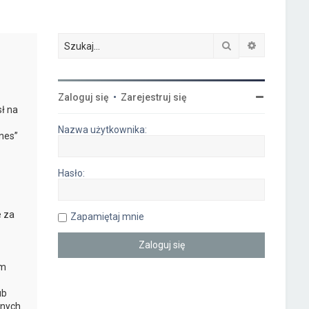
Szukaj
Wyszukiwa
-
Zaloguj się
•
Zarejestruj się
ł na
Nazwa użytkownika:
nes”
Hasło:
e za
Zapamiętaj mnie
ym
ub
nych.