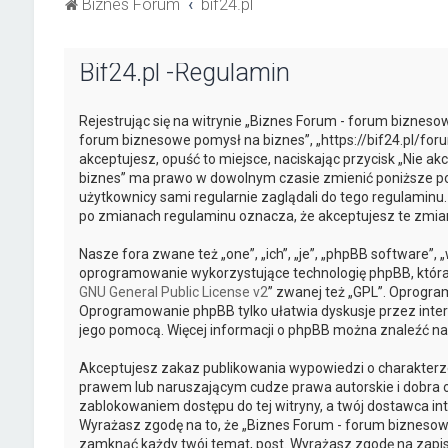
Biznes Forum
bif24.pl
Bif24.pl -Regulamin
Rejestrując się na witrynie „Biznes Forum - forum biznesow
forum biznesowe pomysł na biznes”, „https://bif24.pl/foru
akceptujesz, opuść to miejsce, naciskając przycisk „Nie a
biznes” ma prawo w dowolnym czasie zmienić poniższe pos
użytkownicy sami regularnie zaglądali do tego regulaminu
po zmianach regulaminu oznacza, że akceptujesz te zmi
Nasze fora zwane też „one”, „ich”, „je”, „phpBB software”
oprogramowanie wykorzystujące technologię phpBB, która je
GNU General Public License v2
” zwanej też „GPL”. Oprogra
Oprogramowanie phpBB tylko ułatwia dyskusje przez intern
jego pomocą. Więcej informacji o phpBB można znaleźć na
Akceptujesz zakaz publikowania wypowiedzi o charakterz
prawem lub naruszającym cudze prawa autorskie i dobra o
zablokowaniem dostępu do tej witryny, a twój dostawca 
Wyrażasz zgodę na to, że „Biznes Forum - forum biznesowe
zamknąć każdy twój temat, post. Wyrażasz zgodę na zapis