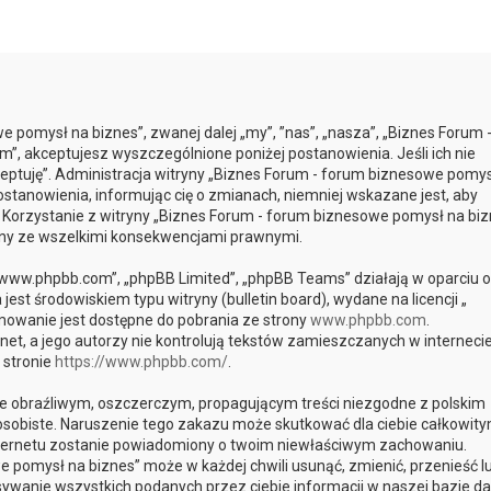
e pomysł na biznes”, zwanej dalej „my”, ”nas”, „nasza”, „Biznes Forum 
m”, akceptujesz wyszczególnione poniżej postanowienia. Jeśli ich nie
kceptuję”. Administracja witryny „Biznes Forum - forum biznesowe pomys
tanowienia, informując cię o zmianach, niemniej wskazane jest, aby
. Korzystanie z witryny „Biznes Forum - forum biznesowe pomysł na biz
any ze wszelkimi konsekwencjami prawnymi.
, „www.phpbb.com”, „phpBB Limited”, „phpBB Teams” działają w oparciu o
st środowiskiem typu witryny (bulletin board), wydane na licencji „
mowanie jest dostępne do pobrania ze strony
www.phpbb.com
.
et, a jego autorzy nie kontrolują tekstów zamieszczanych w interneci
 stronie
https://www.phpbb.com/
.
e obraźliwym, oszczerczym, propagującym treści niezgodne z polskim
sobiste. Naruszenie tego zakazu może skutkować dla ciebie całkowit
internetu zostanie powiadomiony o twoim niewłaściwym zachowaniu.
 pomysł na biznes” może w każdej chwili usunąć, zmienić, przenieść l
ywanie wszystkich podanych przez ciebie informacji w naszej bazie da