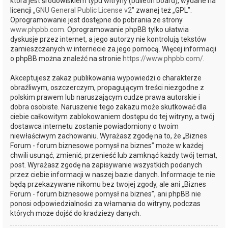
która jest środowiskiem typu witryny (bulletin board), wydane na
licencji „
GNU General Public License v2
” zwanej też „GPL”.
Oprogramowanie jest dostępne do pobrania ze strony
www.phpbb.com
. Oprogramowanie phpBB tylko ułatwia
dyskusje przez internet, a jego autorzy nie kontrolują tekstów
zamieszczanych w internecie za jego pomocą. Więcej informacji
o phpBB można znaleźć na stronie
https://www.phpbb.com/
.
Akceptujesz zakaz publikowania wypowiedzi o charakterze
obraźliwym, oszczerczym, propagującym treści niezgodne z
polskim prawem lub naruszającym cudze prawa autorskie i
dobra osobiste. Naruszenie tego zakazu może skutkować dla
ciebie całkowitym zablokowaniem dostępu do tej witryny, a twój
dostawca internetu zostanie powiadomiony o twoim
niewłaściwym zachowaniu. Wyrażasz zgodę na to, że „Biznes
Forum - forum biznesowe pomysł na biznes” może w każdej
chwili usunąć, zmienić, przenieść lub zamknąć każdy twój temat,
post. Wyrażasz zgodę na zapisywanie wszystkich podanych
przez ciebie informacji w naszej bazie danych. Informacje te nie
będą przekazywane nikomu bez twojej zgody, ale ani „Biznes
Forum - forum biznesowe pomysł na biznes”, ani phpBB nie
ponosi odpowiedzialności za włamania do witryny, podczas
których może dojść do kradzieży danych.