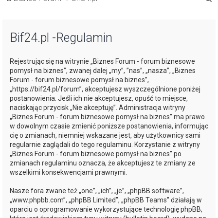
z
u
Bif24.pl -Regulamin
k
a
Rejestrując się na witrynie „Biznes Forum - forum biznesowe
j
pomysł na biznes”, zwanej dalej „my”, ”nas”, „nasza”, „Biznes
Forum - forum biznesowe pomysł na biznes”,
„https://bif24.pl/forum”, akceptujesz wyszczególnione poniżej
postanowienia. Jeśli ich nie akceptujesz, opuść to miejsce,
naciskając przycisk „Nie akceptuję”. Administracja witryny
„Biznes Forum - forum biznesowe pomysł na biznes” ma prawo
w dowolnym czasie zmienić poniższe postanowienia, informując
cię o zmianach, niemniej wskazane jest, aby użytkownicy sami
regularnie zaglądali do tego regulaminu. Korzystanie z witryny
„Biznes Forum - forum biznesowe pomysł na biznes” po
zmianach regulaminu oznacza, że akceptujesz te zmiany ze
wszelkimi konsekwencjami prawnymi.
Nasze fora zwane też „one”, „ich”, „je”, „phpBB software”,
„www.phpbb.com”, „phpBB Limited”, „phpBB Teams” działają w
oparciu o oprogramowanie wykorzystujące technologię phpBB,