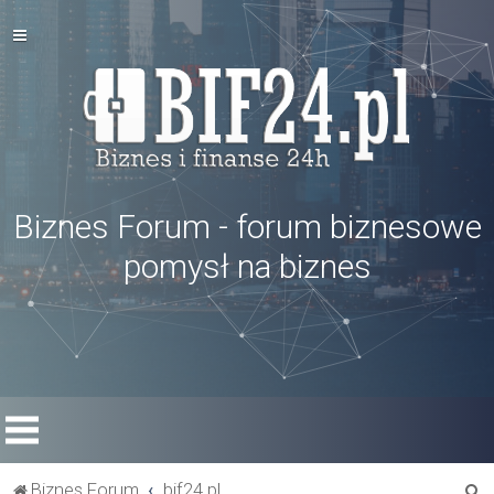
Biznes Forum - forum biznesowe
pomysł na biznes
S
Biznes Forum
bif24.pl