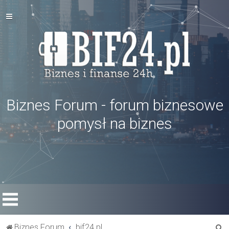
Biznes Forum - forum biznesowe
pomysł na biznes
S
Biznes Forum
bif24.pl