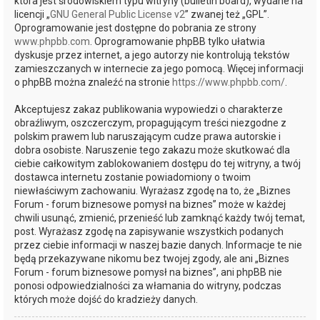
która jest środowiskiem typu witryny (bulletin board), wydane na
licencji „
GNU General Public License v2
” zwanej też „GPL”.
Oprogramowanie jest dostępne do pobrania ze strony
www.phpbb.com
. Oprogramowanie phpBB tylko ułatwia
dyskusje przez internet, a jego autorzy nie kontrolują tekstów
zamieszczanych w internecie za jego pomocą. Więcej informacji
o phpBB można znaleźć na stronie
https://www.phpbb.com/
.
Akceptujesz zakaz publikowania wypowiedzi o charakterze
obraźliwym, oszczerczym, propagującym treści niezgodne z
polskim prawem lub naruszającym cudze prawa autorskie i
dobra osobiste. Naruszenie tego zakazu może skutkować dla
ciebie całkowitym zablokowaniem dostępu do tej witryny, a twój
dostawca internetu zostanie powiadomiony o twoim
niewłaściwym zachowaniu. Wyrażasz zgodę na to, że „Biznes
Forum - forum biznesowe pomysł na biznes” może w każdej
chwili usunąć, zmienić, przenieść lub zamknąć każdy twój temat,
post. Wyrażasz zgodę na zapisywanie wszystkich podanych
przez ciebie informacji w naszej bazie danych. Informacje te nie
będą przekazywane nikomu bez twojej zgody, ale ani „Biznes
Forum - forum biznesowe pomysł na biznes”, ani phpBB nie
ponosi odpowiedzialności za włamania do witryny, podczas
których może dojść do kradzieży danych.