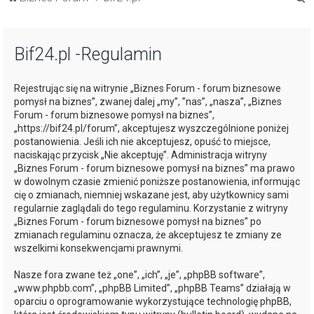
z
u
Bif24.pl -Regulamin
k
a
Rejestrując się na witrynie „Biznes Forum - forum biznesowe
j
pomysł na biznes”, zwanej dalej „my”, ”nas”, „nasza”, „Biznes
Forum - forum biznesowe pomysł na biznes”,
„https://bif24.pl/forum”, akceptujesz wyszczególnione poniżej
postanowienia. Jeśli ich nie akceptujesz, opuść to miejsce,
naciskając przycisk „Nie akceptuję”. Administracja witryny
„Biznes Forum - forum biznesowe pomysł na biznes” ma prawo
w dowolnym czasie zmienić poniższe postanowienia, informując
cię o zmianach, niemniej wskazane jest, aby użytkownicy sami
regularnie zaglądali do tego regulaminu. Korzystanie z witryny
„Biznes Forum - forum biznesowe pomysł na biznes” po
zmianach regulaminu oznacza, że akceptujesz te zmiany ze
wszelkimi konsekwencjami prawnymi.
Nasze fora zwane też „one”, „ich”, „je”, „phpBB software”,
„www.phpbb.com”, „phpBB Limited”, „phpBB Teams” działają w
oparciu o oprogramowanie wykorzystujące technologię phpBB,