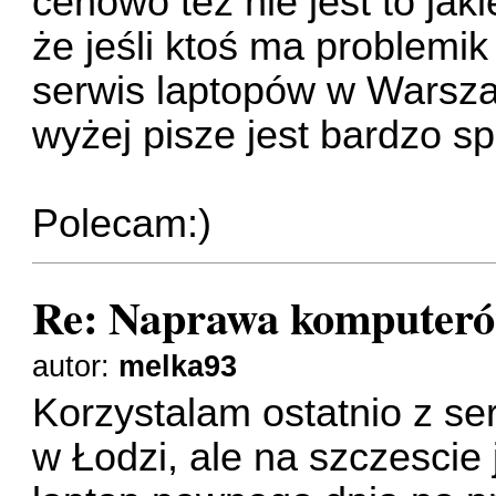
cenowo też nie jest to jak
że jeśli ktoś ma problemik
serwis laptopów w Warsz
wyżej pisze jest bardzo s
Polecam:)
Re: Naprawa komputer
autor:
melka93
Korzystalam ostatnio z se
w Łodzi, ale na szczescie