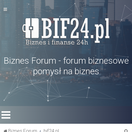
Biznes Forum - forum biznesowe
pomysł na biznes
S
Biznes Forum
bif24.pl