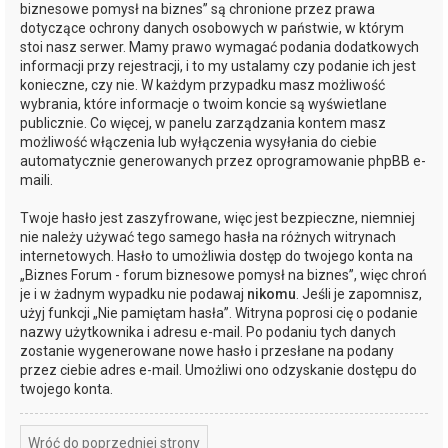
biznesowe pomysł na biznes” są chronione przez prawa
dotyczące ochrony danych osobowych w państwie, w którym
stoi nasz serwer. Mamy prawo wymagać podania dodatkowych
informacji przy rejestracji, i to my ustalamy czy podanie ich jest
konieczne, czy nie. W każdym przypadku masz możliwość
wybrania, które informacje o twoim koncie są wyświetlane
publicznie. Co więcej, w panelu zarządzania kontem masz
możliwość włączenia lub wyłączenia wysyłania do ciebie
automatycznie generowanych przez oprogramowanie phpBB e-
maili.
Twoje hasło jest zaszyfrowane, więc jest bezpieczne, niemniej
nie należy używać tego samego hasła na różnych witrynach
internetowych. Hasło to umożliwia dostęp do twojego konta na
„Biznes Forum - forum biznesowe pomysł na biznes”, więc chroń
je i w żadnym wypadku nie podawaj
nikomu
. Jeśli je zapomnisz,
użyj funkcji „Nie pamiętam hasła”. Witryna poprosi cię o podanie
nazwy użytkownika i adresu e-mail. Po podaniu tych danych
zostanie wygenerowane nowe hasło i przesłane na podany
przez ciebie adres e-mail. Umożliwi ono odzyskanie dostępu do
twojego konta.
Wróć do poprzedniej strony