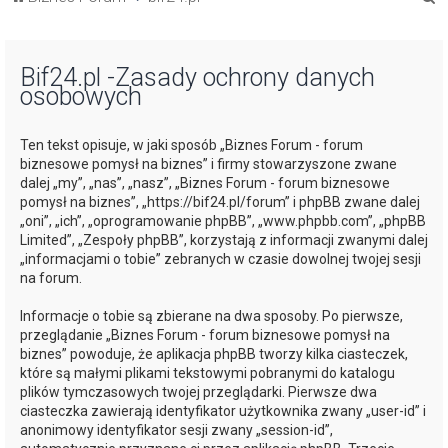
z
u
Bif24.pl -Zasady ochrony danych
k
osobowych
a
j
Ten tekst opisuje, w jaki sposób „Biznes Forum - forum
biznesowe pomysł na biznes” i firmy stowarzyszone zwane
dalej „my”, „nas”, „nasz”, „Biznes Forum - forum biznesowe
pomysł na biznes”, „https://bif24.pl/forum” i phpBB zwane dalej
„oni”, „ich”, „oprogramowanie phpBB”, „www.phpbb.com”, „phpBB
Limited”, „Zespoły phpBB”, korzystają z informacji zwanymi dalej
„informacjami o tobie” zebranych w czasie dowolnej twojej sesji
na forum.
Informacje o tobie są zbierane na dwa sposoby. Po pierwsze,
przeglądanie „Biznes Forum - forum biznesowe pomysł na
biznes” powoduje, że aplikacja phpBB tworzy kilka ciasteczek,
które są małymi plikami tekstowymi pobranymi do katalogu
plików tymczasowych twojej przeglądarki. Pierwsze dwa
ciasteczka zawierają identyfikator użytkownika zwany „user-id” i
anonimowy identyfikator sesji zwany „session-id”,