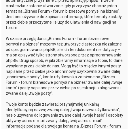
automatycznie przyznane ci przez aplikację phpBB. Trzecie
ciasteczko zostanie utworzone, gdy przejrzysz chociaż jeden
temat na „Biznes Forum - forum biznesowe pomysł na biznes”.
Jest ono używane do zapisania informacji, które tematy zostały
przez ciebie przeczytane i służy do ułatwienia ci nawigacji na
forum.
W czasie przeglądania „Biznes Forum - forum biznesowe
pomysł na biznes” możemy też utworzyć ciasteczka niezależne
od oprogramowania phpBB, ale ich ten dokument nie dotyczy –
ma on opisywać tylko strony stworzone przez oprogramowanie
phpBB. Drugi sposób, w jaki zbieramy informacje o tobie, to dane
wysyłane przez ciebie do nas. Mogą być to między innymi posty
napisane przez ciebie jako anonimowy użytkownik zwane dalej
„anonimowe posty”, konta użytkownika założone na „Biznes
Forum - forum biznesowe pomysł na biznes” zwane dalej „twoje
konto” i posty napisane przez ciebie po rejestracji i zalogowaniu
zwane dalej „twoje posty”.
Twoje konto będzie zawierać przynajmniej unikalną
identyfikacyjną nazwę zwaną dalej „twoja nazwa użytkownika”,
hasło używane do logowania zwane dalej „twoje hasło” i osobisty
aktywny adres e-mail zwany dalej „twój adres e-mail”.
Informacje podane dla twojego konta na „Biznes Forum - forum