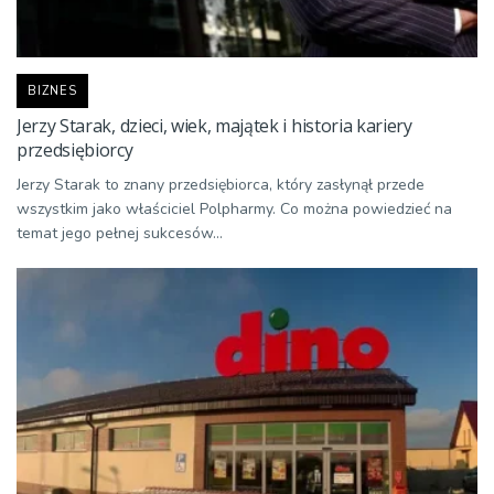
BIZNES
Jerzy Starak, dzieci, wiek, majątek i historia kariery
przedsiębiorcy
Jerzy Starak to znany przedsiębiorca, który zasłynął przede
wszystkim jako właściciel Polpharmy. Co można powiedzieć na
temat jego pełnej sukcesów...