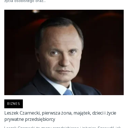
życia osobistego oraz...
BIZNES
Leszek Czarnecki, pierwsza żona, majątek, dzieci i życie
prywatne przedsiębiorcy