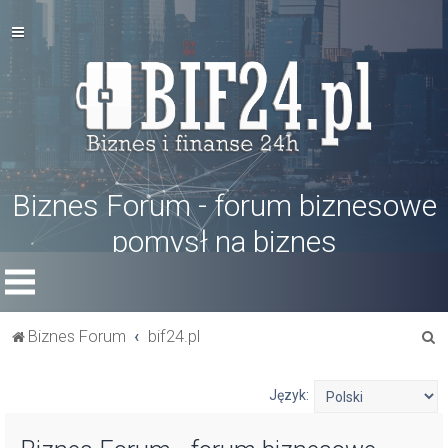
Biznes Forum - forum biznesowe
pomysł na biznes
S
Biznes Forum
bif24.pl
z
u
Język:
k
a