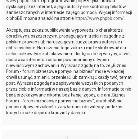
www.phpbb.com
. Oprogramowanie phpBB tylko ułatwia
dyskusje przez internet, a jego autorzy nie kontrolują tekstów
zamieszczanych w internecie za jego pomocą. Więcej informacji
o phpBB można znaleźć na stronie
https://www.phpbb.com/
.
Akceptujesz zakaz publikowania wypowiedzi o charakterze
obraźliwym, oszczerczym, propagującym treści niezgodne z
polskim prawem lub naruszającym cudze prawa autorskie i
dobra osobiste. Naruszenie tego zakazu może skutkować dla
ciebie całkowitym zablokowaniem dostępu do tej witryny, a twój
dostawca internetu zostanie powiadomiony o twoim
niewłaściwym zachowaniu. Wyrażasz zgodę na to, że „Biznes
Forum - forum biznesowe pomysł na biznes” może w każdej
chwili usunąć, zmienić, przenieść lub zamknąć każdy twój temat,
post. Wyrażasz zgodę na zapisywanie wszystkich podanych
przez ciebie informacji w naszej bazie danych. Informacje te nie
będą przekazywane nikomu bez twojej zgody, ale ani „Biznes
Forum - forum biznesowe pomysł na biznes”, ani phpBB nie
ponosi odpowiedzialności za włamania do witryny, podczas
których może dojść do kradzieży danych.