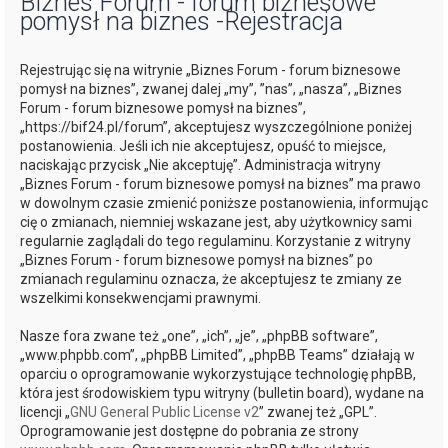
Biznes Forum - forum biznesowe
pomysł na biznes -Rejestracja
j
Rejestrując się na witrynie „Biznes Forum - forum biznesowe
pomysł na biznes”, zwanej dalej „my”, ”nas”, „nasza”, „Biznes
Forum - forum biznesowe pomysł na biznes”,
„https://bif24.pl/forum”, akceptujesz wyszczególnione poniżej
postanowienia. Jeśli ich nie akceptujesz, opuść to miejsce,
naciskając przycisk „Nie akceptuję”. Administracja witryny
„Biznes Forum - forum biznesowe pomysł na biznes” ma prawo
w dowolnym czasie zmienić poniższe postanowienia, informując
cię o zmianach, niemniej wskazane jest, aby użytkownicy sami
regularnie zaglądali do tego regulaminu. Korzystanie z witryny
„Biznes Forum - forum biznesowe pomysł na biznes” po
zmianach regulaminu oznacza, że akceptujesz te zmiany ze
wszelkimi konsekwencjami prawnymi.
Nasze fora zwane też „one”, „ich”, „je”, „phpBB software”,
„www.phpbb.com”, „phpBB Limited”, „phpBB Teams” działają w
oparciu o oprogramowanie wykorzystujące technologię phpBB,
która jest środowiskiem typu witryny (bulletin board), wydane na
licencji „
GNU General Public License v2
” zwanej też „GPL”.
Oprogramowanie jest dostępne do pobrania ze strony