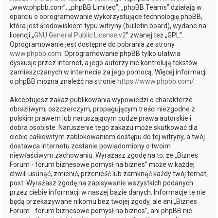
„www.phpbb.com”, „phpBB Limited”, „phpBB Teams” działają w
oparciu o oprogramowanie wykorzystujące technologię phpBB,
która jest środowiskiem typu witryny (bulletin board), wydane na
licencji „
GNU General Public License v2
” zwanej też „GPL”.
Oprogramowanie jest dostępne do pobrania ze strony
www.phpbb.com
. Oprogramowanie phpBB tylko ułatwia
dyskusje przez internet, a jego autorzy nie kontrolują tekstów
zamieszczanych w internecie za jego pomocą. Więcej informacji
o phpBB można znaleźć na stronie
https://www.phpbb.com/
.
Akceptujesz zakaz publikowania wypowiedzi o charakterze
obraźliwym, oszczerczym, propagującym treści niezgodne z
polskim prawem lub naruszającym cudze prawa autorskie i
dobra osobiste. Naruszenie tego zakazu może skutkować dla
ciebie całkowitym zablokowaniem dostępu do tej witryny, a twój
dostawca internetu zostanie powiadomiony o twoim
niewłaściwym zachowaniu. Wyrażasz zgodę na to, że „Biznes
Forum - forum biznesowe pomysł na biznes” może w każdej
chwili usunąć, zmienić, przenieść lub zamknąć każdy twój temat,
post. Wyrażasz zgodę na zapisywanie wszystkich podanych
przez ciebie informacji w naszej bazie danych. Informacje te nie
będą przekazywane nikomu bez twojej zgody, ale ani „Biznes
Forum - forum biznesowe pomysł na biznes”, ani phpBB nie