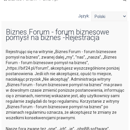
z
u
Język:
k
Biznes Forum - forum biznesowe
a
pomysł na biznes -Rejestracja
j
Rejestrując się na witrynie „Biznes Forum - forum biznesowe
pomysł na biznes”, zwanej dalej „my”, ”nas”, „nasza”, „Biznes
Forum - forum biznesowe pomysł na biznes”,
„https://bif24.pl/forum”, akceptujesz wyszczególnione poniżej
postanowienia. Jeśli ich nie akceptujesz, opuść to miejsce,
naciskając przycisk „Nie akceptuję”. Administracja witryny
„Biznes Forum - forum biznesowe pomysł na biznes” ma prawo
w dowolnym czasie zmienić poniższe postanowienia, informując
cię o zmianach, niemniej wskazane jest, aby użytkownicy sami
regularnie zaglądali do tego regulaminu. Korzystanie z witryny
„Biznes Forum - forum biznesowe pomysł na biznes” po
zmianach regulaminu oznacza, że akceptujesz te zmiany ze
wszelkimi konsekwencjami prawnymi.
Nasze fora zwane też „one”, „ich”, „je”, „phpBB software”,