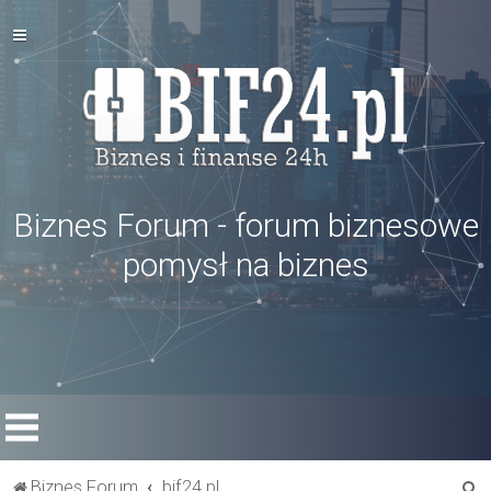
Biznes Forum - forum biznesowe
pomysł na biznes
S
Biznes Forum
bif24.pl