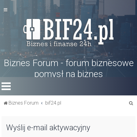
Biznes Forum - forum biznesowe
pomysł na biznes
S
Biznes Forum
bif24.pl
z
u
Wyślij e-mail aktywacyjny
k
a