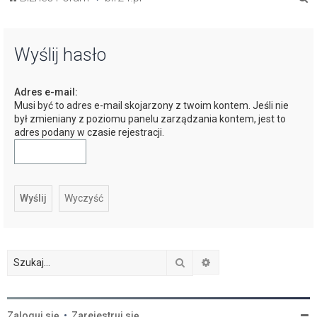
z
u
Wyślij hasło
k
a
Adres e-mail:
j
Musi być to adres e-mail skojarzony z twoim kontem. Jeśli nie
był zmieniany z poziomu panelu zarządzania kontem, jest to
adres podany w czasie rejestracji.
Szukaj
Wyszukiwanie zaawan
Zaloguj się
•
Zarejestruj się