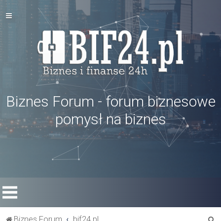
Biznes Forum - forum biznesowe
pomysł na biznes
S
Biznes Forum
bif24.pl