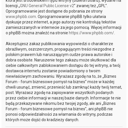
która jest środowiskiem typu witryny (bulletin board), wydane na
licencji „
GNU General Public License v2
” zwanej też „GPL”.
Oprogramowanie jest dostępne do pobrania ze strony
www.phpbb.com
. Oprogramowanie phpBB tylko ułatwia
dyskusje przez internet, a jego autorzy nie kontrolują tekstów
zamieszczanych w internecie za jego pomocą. Więcej informacji
o phpBB można znaleźć na stronie
https://www.phpbb.com/
.
Akceptujesz zakaz publikowania wypowiedzi o charakterze
obraźliwym, oszczerczym, propagującym treści niezgodne z
polskim prawem lub naruszającym cudze prawa autorskie i
dobra osobiste. Naruszenie tego zakazu może skutkować dla
ciebie całkowitym zablokowaniem dostępu do tej witryny, a twój
dostawca internetu zostanie powiadomiony o twoim
niewłaściwym zachowaniu. Wyrażasz zgodę na to, że „Biznes
Forum - forum biznesowe pomysł na biznes” może w każdej
chwili usunąć, zmienić, przenieść lub zamknąć każdy twój temat,
post. Wyrażasz zgodę na zapisywanie wszystkich podanych
przez ciebie informacji w naszej bazie danych. Informacje te nie
będą przekazywane nikomu bez twojej zgody, ale ani „Biznes
Forum - forum biznesowe pomysł na biznes”, ani phpBB nie
ponosi odpowiedzialności za włamania do witryny, podczas
których może dojść do kradzieży danych.