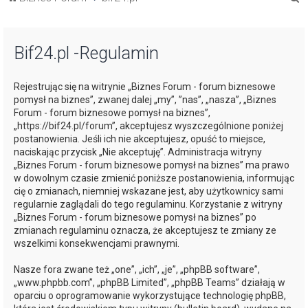
z
u
Bif24.pl -Regulamin
k
a
Rejestrując się na witrynie „Biznes Forum - forum biznesowe
j
pomysł na biznes”, zwanej dalej „my”, ”nas”, „nasza”, „Biznes
Forum - forum biznesowe pomysł na biznes”,
„https://bif24.pl/forum”, akceptujesz wyszczególnione poniżej
postanowienia. Jeśli ich nie akceptujesz, opuść to miejsce,
naciskając przycisk „Nie akceptuję”. Administracja witryny
„Biznes Forum - forum biznesowe pomysł na biznes” ma prawo
w dowolnym czasie zmienić poniższe postanowienia, informując
cię o zmianach, niemniej wskazane jest, aby użytkownicy sami
regularnie zaglądali do tego regulaminu. Korzystanie z witryny
„Biznes Forum - forum biznesowe pomysł na biznes” po
zmianach regulaminu oznacza, że akceptujesz te zmiany ze
wszelkimi konsekwencjami prawnymi.
Nasze fora zwane też „one”, „ich”, „je”, „phpBB software”,
„www.phpbb.com”, „phpBB Limited”, „phpBB Teams” działają w
oparciu o oprogramowanie wykorzystujące technologię phpBB,