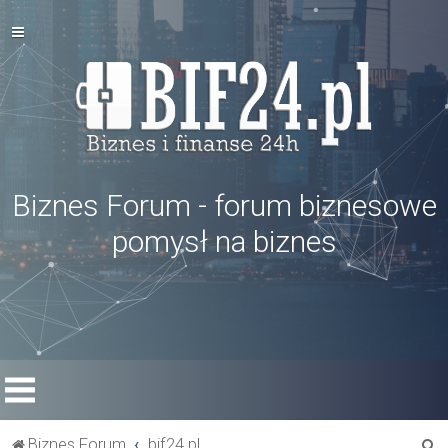
Biznes Forum - forum biznesowe
pomysł na biznes
S
Biznes Forum
bif24.pl